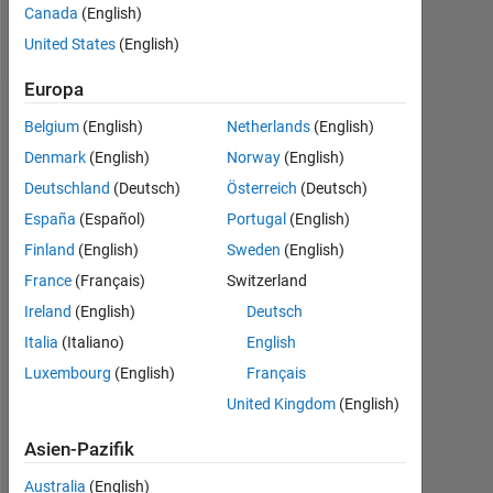
Canada
(English)
Nachricht
United States
(English)
Europa
Dashboard
Belgium
(English)
Netherlands
(English)
Denmark
(English)
Norway
(English)
Statistik
Deutschland
(Deutsch)
Österreich
(Deutsch)
MATLAB Answers
España
(Español)
Portugal
(English)
Finland
(English)
Sweden
(English)
-2
-1
3
2
France
(Français)
Switzerland
Ireland
(English)
Deutsch
BEITRÄGE
Italia
(Italiano)
English
L
1
Luxembourg
(English)
Français
United Kingdom
(English)
Asien-Pazifik
0
02/15
06/16
10/17
02/19
06/20
10/21
02/23
06/24
10/25
04/15
10/16
04/18
10/19
04/21
10/22
10/13
07/15
04/17
01/19
L
10/20
07/22
04/24
01/26
Australia
(English)