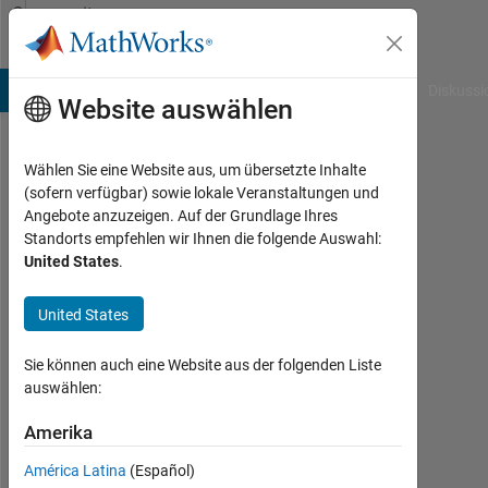
Weiter zum Inhalt
Community
Profile
B Answers
File Exchange
Cody
AI Chat Playground
Diskussi
Website auswählen
Wählen Sie eine Website aus, um übersetzte Inhalte
Vincent
(sofern verfügbar) sowie lokale Veranstaltungen und
Angebote anzuzeigen. Auf der Grundlage Ihres
Aktiv
Standorts empfehlen wir Ihnen die folgende Auswahl:
seit
United States
.
2013
United States
Followers:
0
Sie können auch eine Website aus der folgenden Liste
Following:
auswählen:
0
Amerika
América Latina
(Español)
Follow