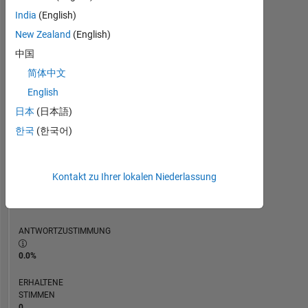
ZEITACHSE
India
(English)
New Zealand
(English)
RANG
中国
117.246
简体中文
of
302.025
English
日本
(日本語)
REPUTATION
0
한국
(한국어)
BEITRÄGE
1
Kontakt zu Ihrer lokalen Niederlassung
Frage
0
Antworten
ANTWORTZUSTIMMUNG
0.0%
ERHALTENE
STIMMEN
0