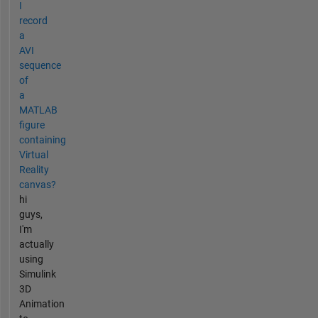
I
record
a
AVI
sequence
of
a
MATLAB
figure
containing
Virtual
Reality
canvas?
hi
guys,
I'm
actually
using
Simulink
3D
Animation