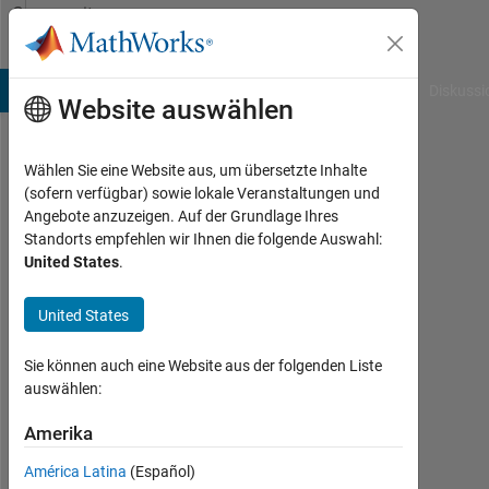
Weiter zum Inhalt
Community
Profile
B Answers
File Exchange
Cody
AI Chat Playground
Diskussi
Website auswählen
Wählen Sie eine Website aus, um übersetzte Inhalte
Vincent
(sofern verfügbar) sowie lokale Veranstaltungen und
Angebote anzuzeigen. Auf der Grundlage Ihres
Aktiv
Standorts empfehlen wir Ihnen die folgende Auswahl:
seit
United States
.
2013
United States
Followers:
0
Sie können auch eine Website aus der folgenden Liste
Following:
auswählen:
0
Amerika
América Latina
(Español)
Follow