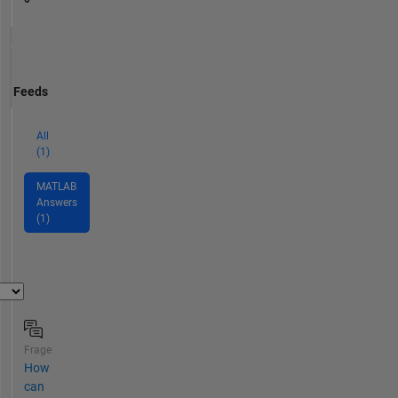
Feeds
All
(1)
MATLAB
Answers
(1)
Frage
How
can