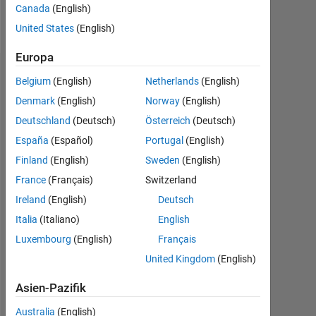
Canada
(English)
Nachricht
United States
(English)
Europa
Dashboard
Belgium
(English)
Netherlands
(English)
Denmark
(English)
Norway
(English)
Statistik
Deutschland
(Deutsch)
Österreich
(Deutsch)
MATLAB Answers
España
(Español)
Portugal
(English)
Finland
(English)
Sweden
(English)
-2
-1
3
2
France
(Français)
Switzerland
Ireland
(English)
Deutsch
BEITRÄGE
Italia
(Italiano)
English
L
1
Luxembourg
(English)
Français
United Kingdom
(English)
Asien-Pazifik
0
02/15
06/16
10/17
02/19
06/20
10/21
02/23
06/24
10/25
04/15
10/16
04/18
10/19
04/21
10/22
10/13
07/15
04/17
01/19
L
10/20
07/22
04/24
01/26
Australia
(English)