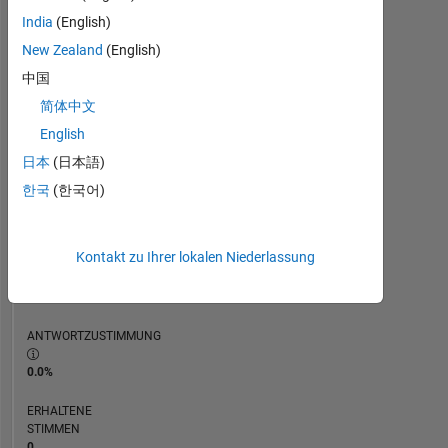
ZEITACHSE
India
(English)
New Zealand
(English)
RANG
中国
117.246
简体中文
of
302.028
English
日本
(日本語)
REPUTATION
0
한국
(한국어)
BEITRÄGE
1
Kontakt zu Ihrer lokalen Niederlassung
Frage
0
Antworten
ANTWORTZUSTIMMUNG
0.0%
ERHALTENE
STIMMEN
0