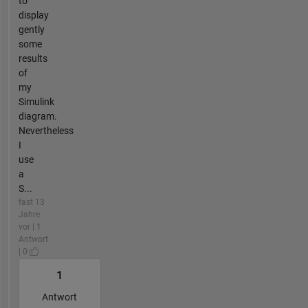
to
display
gently
some
results
of
my
Simulink
diagram.
Nevertheless
I
use
a
S...
fast 13
Jahre
vor | 1
Antwort
| 0
1
Antwort