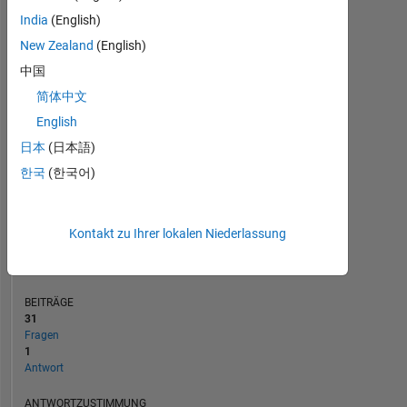
India
(English)
5
New Zealand
(English)
0
中国
07/22
01/23
07/23
07/24
01/25
07/25
07/26
08/22
03/23
10/23
05/24
12/24
02/26
01/22
09/22
05/23
01/24
L
09/24
05/25
01/26
简体中文
ZEITACHSE
English
日本
(日本語)
RANG
한국
(한국어)
89.804
of
302.028
Kontakt zu Ihrer lokalen Niederlassung
REPUTATION
0
BEITRÄGE
31
Fragen
1
Antwort
ANTWORTZUSTIMMUNG