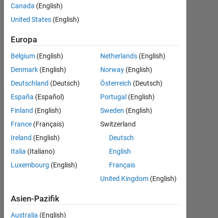
0
Canada
(English)
United States
(English)
Following:
0
Europa
Belgium
(English)
Netherlands
(English)
Follow
Denmark
(English)
Norway
(English)
Deutschland
(Deutsch)
Österreich
(Deutsch)
España
(Español)
Portugal
(English)
Dashboard
Finland
(English)
Sweden
(English)
France
(Français)
Switzerland
Statistik
Ireland
(English)
Deutsch
MATLAB Answers
Italia
(Italiano)
English
Luxembourg
(English)
Français
-10
25
-4
-2
-5
2
4
6
8
20
United Kingdom
(English)
15
Asien-Pazifik
BEITRÄGE
10
10
Australia
(English)