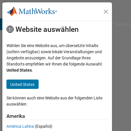
Weiter zum Inhalt
Community
Profile
B Answers
File Exchange
Cody
AI Chat Playground
Diskussi
Website auswählen
Wählen Sie eine Website aus, um übersetzte Inhalte
tinkyminky93
(sofern verfügbar) sowie lokale Veranstaltungen und
Angebote anzuzeigen. Auf der Grundlage Ihres
Last
Standorts empfehlen wir Ihnen die folgende Auswahl:
seen:
United States
.
mehr
als 2
United States
Jahre
vor
|
Sie können auch eine Website aus der folgenden Liste
Aktiv
auswählen:
seit
2022
Amerika
América Latina
(Español)
Followers: