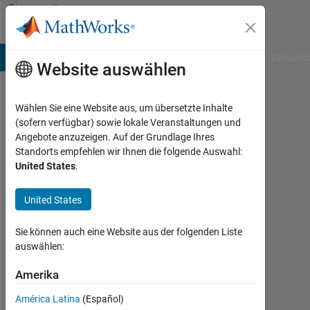
Weiter zum Inhalt
Community
Profile
B Answers
File Exchange
Cody
AI Chat Playground
Diskussi
Website auswählen
Wählen Sie eine Website aus, um übersetzte Inhalte
tinkyminky93
(sofern verfügbar) sowie lokale Veranstaltungen und
Angebote anzuzeigen. Auf der Grundlage Ihres
Last
Standorts empfehlen wir Ihnen die folgende Auswahl:
seen:
United States
.
mehr
als 2
United States
Jahre
vor
|
Sie können auch eine Website aus der folgenden Liste
Aktiv
auswählen:
seit
2022
Amerika
América Latina
(Español)
Followers: