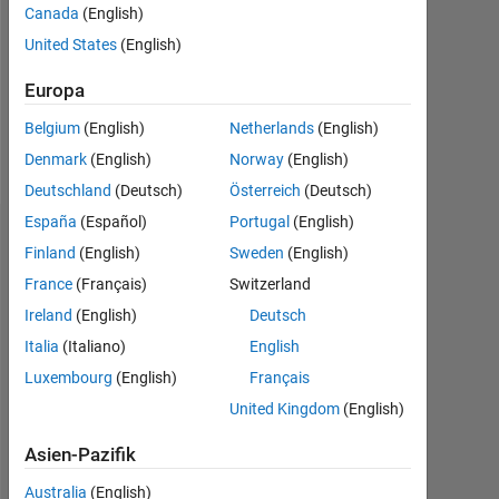
0
Canada
(English)
United States
(English)
Following:
0
Europa
Belgium
(English)
Netherlands
(English)
Follow
Denmark
(English)
Norway
(English)
Deutschland
(Deutsch)
Österreich
(Deutsch)
España
(Español)
Portugal
(English)
Dashboard
Finland
(English)
Sweden
(English)
France
(Français)
Switzerland
Statistik
Ireland
(English)
Deutsch
MATLAB Answers
Italia
(Italiano)
English
Luxembourg
(English)
Français
-10
25
-4
-2
-5
2
4
6
8
20
United Kingdom
(English)
15
Asien-Pazifik
BEITRÄGE
10
10
Australia
(English)