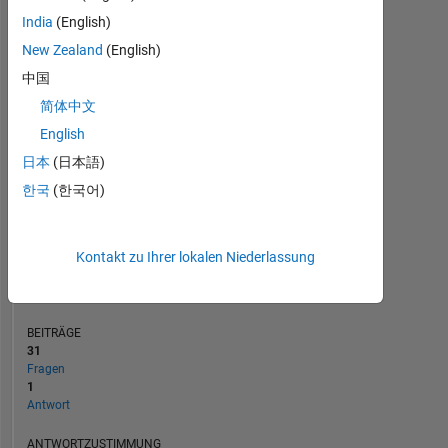
India
(English)
5
New Zealand
(English)
0
中国
07/22
01/23
07/23
07/24
01/25
07/25
07/26
08/22
03/23
10/23
05/24
12/24
02/26
01/22
09/22
05/23
01/24
L
09/24
05/25
01/26
简体中文
ZEITACHSE
English
日本
(日本語)
RANG
한국
(한국어)
89.807
of
302.031
Kontakt zu Ihrer lokalen Niederlassung
REPUTATION
0
BEITRÄGE
31
Fragen
1
Antwort
ANTWORTZUSTIMMUNG