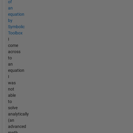
of
an
equation
by
Symbolic
Toolbox
I
come
across
to
an
equation
I
was
not
able
to
solve
analytically
(an
advanced
math