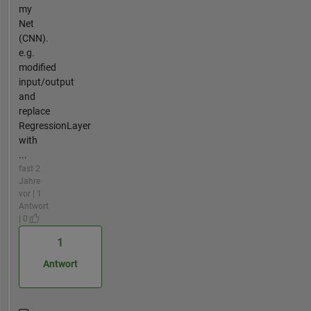
my
Net
(CNN).
e.g.
modified
input/output
and
replace
RegressionLayer
with
...
fast 2
Jahre
vor | 1
Antwort
| 0
1
Antwort