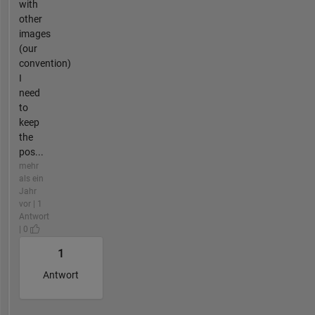
with
other
images
(our
convention)
I
need
to
keep
the
pos...
mehr
als ein
Jahr
vor | 1
Antwort
| 0
1
Antwort