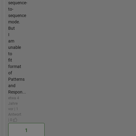
sequence-
to-
sequence
mode.
But
I
am
unable
to
fit
format
of
Patterns
and
Respon...
etwa 4
Jahre
vor | 1
Antwort
| 0
1