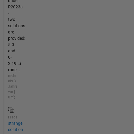
under
R2023a
-
two
solutions
are
provided:
5.0
and
0-
2.19...i
(one...
mehr
als 3
Jahre
vor |
0
Frage
strange
solution