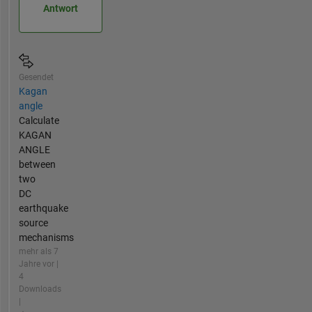
Antwort
Gesendet
Kagan
angle
Calculate
KAGAN
ANGLE
between
two
DC
earthquake
source
mechanisms
mehr als 7
Jahre vor |
4
Downloads
|