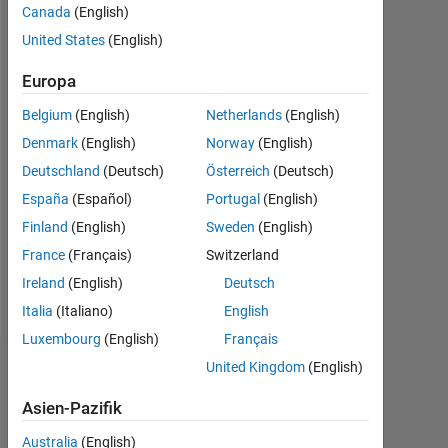
Followers:
Canada
(English)
0
United States
(English)
Following:
Europa
0
Belgium
(English)
Netherlands
(English)
Denmark
(English)
Norway
(English)
Follow
Deutschland
(Deutsch)
Österreich
(Deutsch)
Nachricht
España
(Español)
Portugal
(English)
Professional
Finland
(English)
Sweden
(English)
Interests:
seismology,
France
(Français)
Switzerland
inversion
Ireland
(English)
Deutsch
problems,
Mehr
Italia
(Italiano)
English
signal
anzeigen
processing
Luxembourg
(English)
Français
United Kingdom
(English)
Dashboard
Asien-Pazifik
Statistik
Australia
(English)