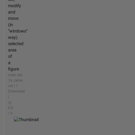
modify
and
move
(in
"windows"
way)
selected
area
of
a
figure
mehr als
16 Jahre
vor | 1
Download
|
0.0
/ 5