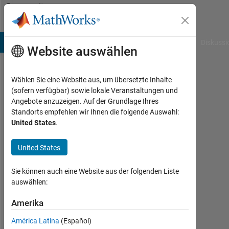
Weiter zum Inhalt
Community
Profile
B Answers
File Exchange
Cody
AI Chat Playground
Diskussi
Website auswählen
Wählen Sie eine Website aus, um übersetzte Inhalte
Petr
(sofern verfügbar) sowie lokale Veranstaltungen und
Angebote anzuzeigen. Auf der Grundlage Ihres
Kolar
Standorts empfehlen wir Ihnen die folgende Auswahl:
United States
.
Last
seen:
10
United States
Tage
vor
Sie können auch eine Website aus der folgenden Liste
|
auswählen:
Aktiv
seit
Amerika
2010
América Latina
(Español)