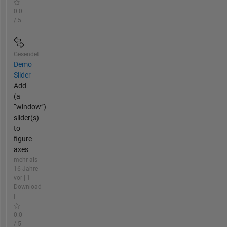
0.0
/ 5
Gesendet
Demo
Slider
Add
(a
“window”)
slider(s)
to
figure
axes
mehr als
16 Jahre
vor | 1
Download
|
0.0
/ 5