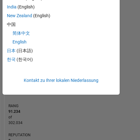
MATLAB Answers
File Exchange
All
India
(English)
New Zealand
(English)
-2
-1
3
4
5
2
中国
简体中文
BEITRÄGE
English
L
1
日本
(日本語)
한국
(한국어)
0
10/11
07/13
04/15
01/17
10/18
07/20
04/22
01/24
01/12
01/14
01/16
01/18
01/20
01/22
01/26
01/10
04/12
07/14
10/16
01/19
L
04/21
07/23
10/25
Kontakt zu Ihrer lokalen Niederlassung
ZEITACHSE
RANG
91.234
of
302.034
REPUTATION