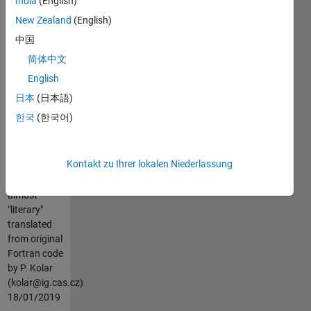
India
(English)
PHI
New Zealand
(English)
After Kagan,
中国
Y. Y. (1991).
简体中文
3-D rotation
of double-
English
couple
日本
(日本語)
earthquake
한국
(한국어)
sources,
Geophys. J.
Int., 106(3),
Kontakt zu Ihrer lokalen Niederlassung
709-716.
almost
"literary"
translated
from original
Fortran code
by P. Kolar
(kolar@ig.cas.cz)
18/01/2019