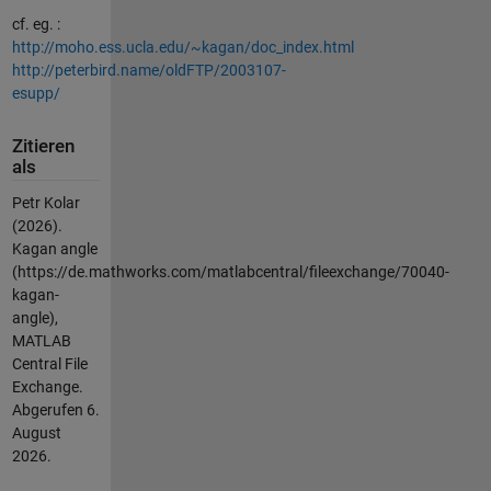
cf. eg. :
http://moho.ess.ucla.edu/~kagan/doc_index.html
http://peterbird.name/oldFTP/2003107-
esupp/
Zitieren
als
Petr Kolar
(2026).
Kagan angle
(https://de.mathworks.com/matlabcentral/fileexchange/70040-
kagan-
angle),
MATLAB
Central File
Exchange.
Abgerufen
6.
August
2026
.