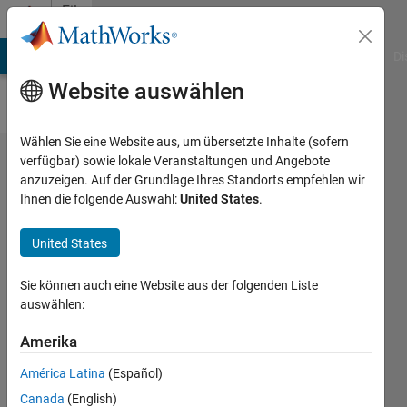
Weiter zum Inhalt
File
Exchange
MATLAB Answers
File Exchange
Cody
AI Chat Playground
Di
Website auswählen
Wählen Sie eine Website aus, um übersetzte Inhalte (sofern
Kagan
verfügbar) sowie lokale Veranstaltungen und Angebote
anzuzeigen. Auf der Grundlage Ihres Standorts empfehlen wir
angle
Ihnen die folgende Auswahl:
United States
.
United States
Calculate KAGAN ANGLE
between two DC earthquake
Sie können auch eine Website aus der folgenden Liste
source mechanisms
auswählen:
Petr Kolar
Amerika
Version 1.0.0
(2,81 KB)
183 Downloads
América Latina
(Español)
5,00/5
(1)
21. Jan 2019
Canada
(English)