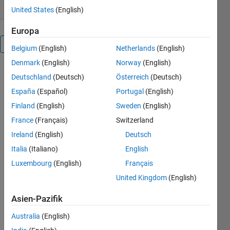
United States
(English)
Europa
Überblick
Belgium
(English)
Netherlands
(English)
Denmark
(English)
Norway
(English)
Provides
Deutschland
(Deutsch)
Österreich
(Deutsch)
minimum
España
(Español)
Portugal
(English)
rotation
between two
Finland
(English)
Sweden
(English)
DC (double
France
(Français)
Switzerland
couple)
Ireland
(English)
Deutsch
seismic
source
Italia
(Italiano)
English
mechanisms
Luxembourg
(English)
Français
minimum
United Kingdom
(English)
rotation
ROTANGLE
Asien-Pazifik
along axis
given by
Australia
(English)
THETA and