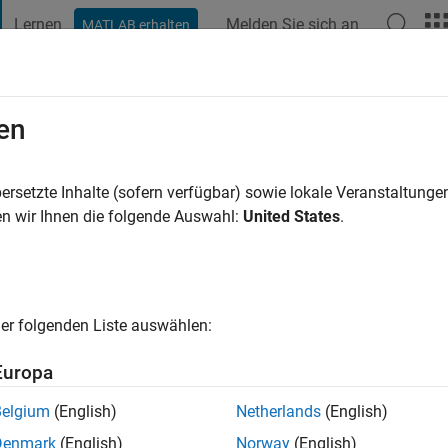
Lernen
Melden Sie sich an
MATLAB erhalten
t Playground
Diskussionen
Wettbewerbe
Blogs
Veröffentlic
en
inghal
hre vor
|
Aktiv seit 2023
ersetzte Inhalte (sofern verfügbar) sowie lokale Veranstaltung
ng:
0
n wir Ihnen die folgende Auswahl:
United States
.
s web and app development and machine learning.
er folgenden Liste auswählen:
Europa
Belgium
(English)
Netherlands
(English)
Denmark
(English)
Norway
(English)