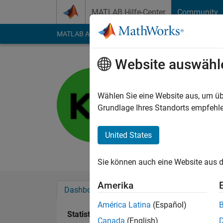
Weiter zum Inhalt
MATLAB Hilfe-Center
Community
MATLAB Answers
File Exchange
Cody
AI Cha
Website auswähl
Kanishk S
Last seen: etwa 3 Ja
Wählen Sie eine Website aus, um üb
Followers:
0
Followi
Grundlage Ihres Standorts empfehle
Follow
United States
My interest include
Sie können auch eine Website aus d
Amerika
Dashboard
Abzeichen
Empfehlungen
América Latina
(Español)
Statistik
Canada
(English)