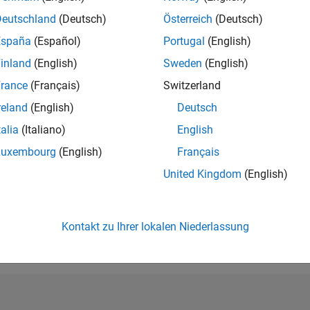
RANG
Deutschland
(Deutsch)
Österreich
(Deutsch)
6.788
of 302.025
España
(Español)
Portugal
(English)
REPUTATION
inland
(English)
Sweden
(English)
6
rance
(Français)
Switzerland
BEITRÄGE
reland
(English)
Deutsch
0
Fragen
12
Antworten
talia
(Italiano)
English
Luxembourg
(English)
Français
ANTWORTZUS
United Kingdom
(English)
0.00%
4
12/24
L
03/25
06/25
09/25
12/25
03/26
06/26
ZEITACHSE
ERHALTENE
STIMMEN
Kontakt zu Ihrer lokalen Niederlassung
2