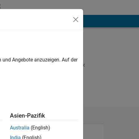
hen
Mehr
Programming
Languages:
Python
en und Angebote anzuzeigen. Auf der
Spoken Languages:
English
Pronouns:
He/him
Asien-Pazifik
Australia
(English)
India
(English)