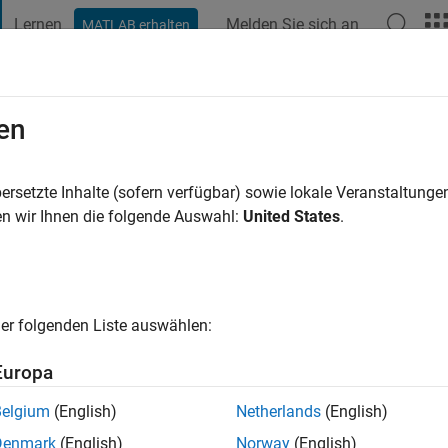
Lernen
Melden Sie sich an
MATLAB erhalten
t Playground
Diskussionen
Wettbewerbe
Blogs
Veröffentlic
en
inghal
ersetzte Inhalte (sofern verfügbar) sowie lokale Veranstaltung
ng:
0
n wir Ihnen die folgende Auswahl:
United States
.
s web and app development and machine learning.
er folgenden Liste auswählen:
Europa
Belgium
(English)
Netherlands
(English)
Please
login
to endorse this person in a skill
Denmark
(English)
Norway
(English)