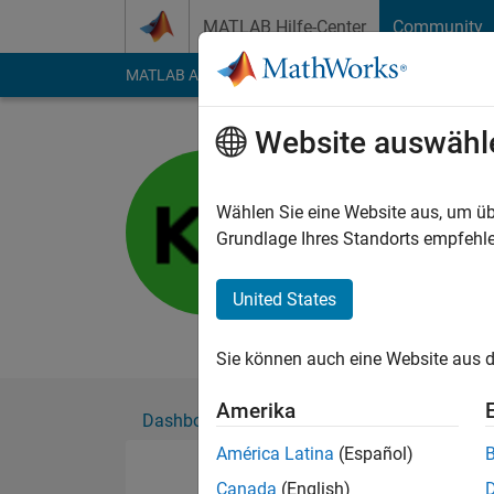
Weiter zum Inhalt
MATLAB Hilfe-Center
Community
MATLAB Answers
File Exchange
Cody
AI Cha
Website auswähl
Kanishk S
Aktiv seit 2023
Wählen Sie eine Website aus, um üb
Followers:
0
Followi
Grundlage Ihres Standorts empfehle
Follow
United States
My interest include
Sie können auch eine Website aus d
Amerika
Dashboard
Abzeichen
Empfehlungen
América Latina
(Español)
Canada
(English)