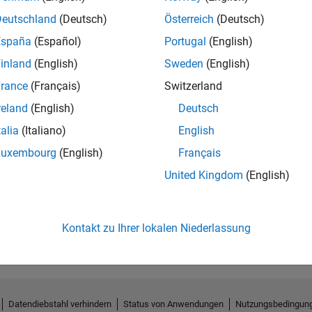
Deutschland
(Deutsch)
Österreich
(Deutsch)
España
(Español)
Portugal
(English)
inland
(English)
Sweden
(English)
rance
(Français)
Switzerland
reland
(English)
Deutsch
talia
(Italiano)
English
Luxembourg
(English)
Français
United Kingdom
(English)
No Endorsements received
Kontakt zu Ihrer lokalen Niederlassung
Datendiebstahl verhindern
Status von Anwendungen
Nutzungsbedingun