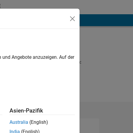
hen
Mehr
Programming
Languages:
Python
en und Angebote anzuzeigen. Auf der
Spoken Languages:
English
Pronouns:
He/him
Asien-Pazifik
Australia
(English)
India
(English)