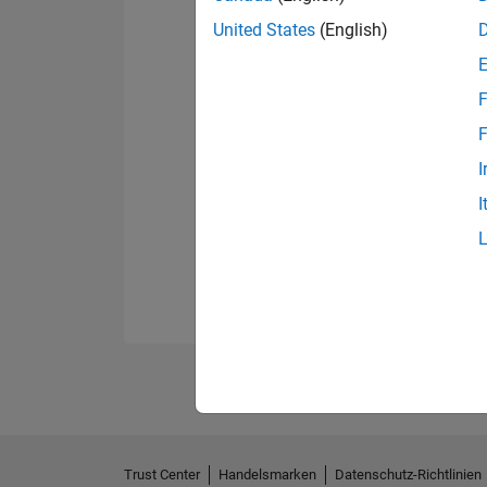
United States
(English)
F
F
I
I
Trust Center
Handelsmarken
Datenschutz-Richtlinien