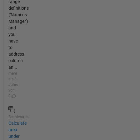
range
definitions
('Namens-
Manager')
and
you
have
to
address
column
an...
mehr
als 3
Jahre
vor |
0
Beantwortet
Calculate
area
under