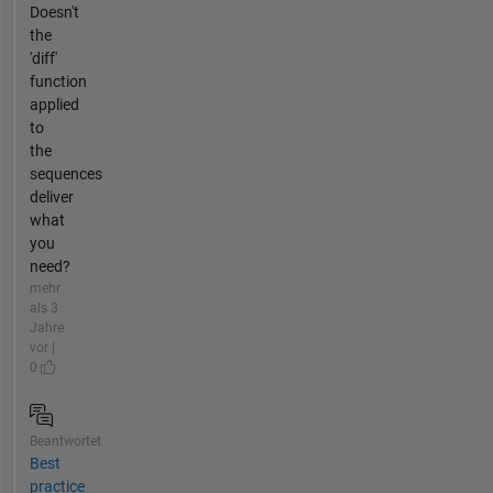
Doesn't
the
'diff'
function
applied
to
the
sequences
deliver
what
you
need?
mehr
als 3
Jahre
vor |
0
Beantwortet
Best
practice