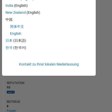
6
India
(English)
BEITRÄGE
5
10
New Zealand
(English)
4
3
中国
2
简体中文
1
0
English
07/19
05/20
03/21
01/22
11/22
09/23
07/24
05/25
03/26
09/19
09/20
09/21
09/22
09/24
09/25
09/18
10/19
11/20
12/21
L
01/23
02/24
03/25
04/26
日本
(日本語)
ZEITACHSE
한국
(한국어)
RANG
Kontakt zu Ihrer lokalen Niederlassung
843
of
302.025
REPUTATION
93
BEITRÄGE
8
Fragen