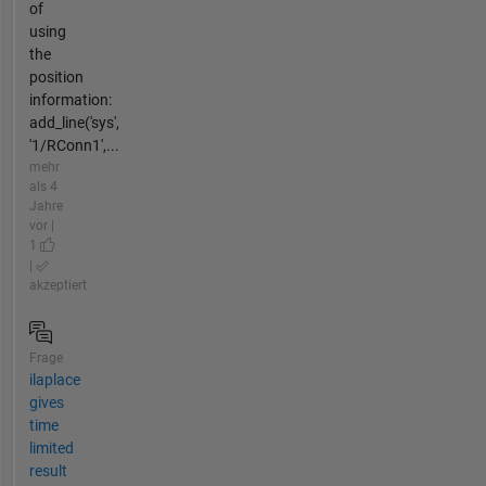
of
using
the
position
information:
add_line('sys',
'1/RConn1',...
mehr
als 4
Jahre
vor |
1
|
akzeptiert
Frage
ilaplace
gives
time
limited
result