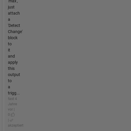
'max',
just
attach
a
'Detect
Change'
block
to
it
and
apply
this
output
to
a
trigg...
fast 4
Jahre
vor |
0
|
akzeptiert