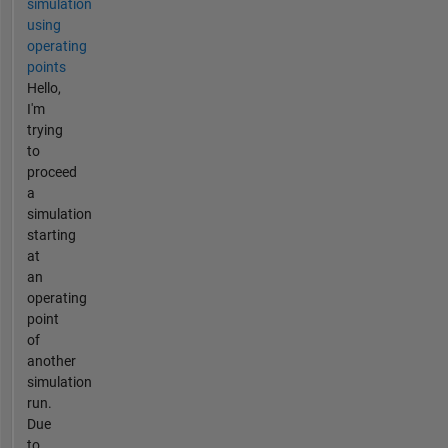
simulation
using
operating
points
Hello,
I'm
trying
to
proceed
a
simulation
starting
at
an
operating
point
of
another
simulation
run.
Due
to