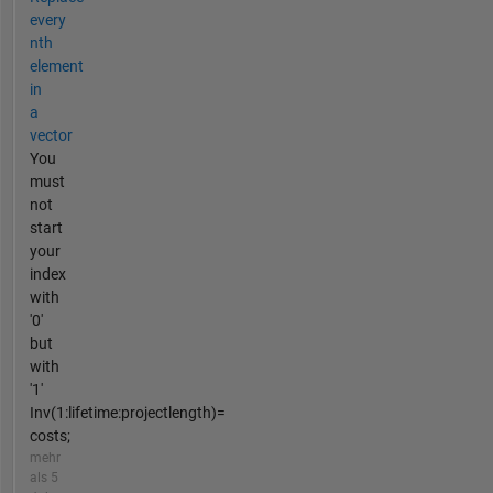
every
nth
element
in
a
vector
You
must
not
start
your
index
with
'0'
but
with
'1'
Inv(1:lifetime:projectlength)=
costs;
mehr
als 5