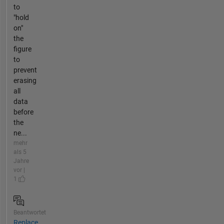
to
"hold
on"
the
figure
to
prevent
erasing
all
data
before
the
ne...
mehr
als 5
Jahre
vor |
1
Beantwortet
Replace