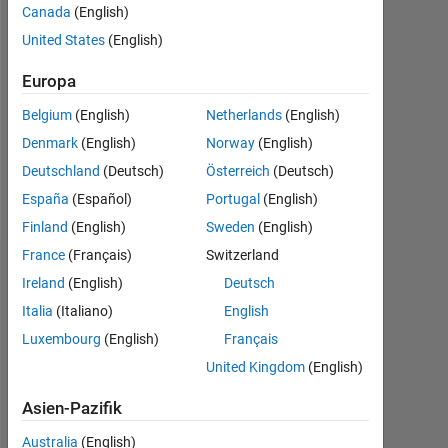
Followers:
Canada
(English)
0
United States
(English)
Following:
Europa
0
Belgium
(English)
Netherlands
(English)
Denmark
(English)
Norway
(English)
Follow
Deutschland
(Deutsch)
Österreich
(Deutsch)
Nachricht
España
(Español)
Portugal
(English)
Finland
(English)
Sweden
(English)
France
(Français)
Switzerland
Dashboard
Ireland
(English)
Deutsch
Italia
(Italiano)
English
Statistik
Luxembourg
(English)
Français
MATLAB Answers
Cody
All
United Kingdom
(English)
10
11
12
18
14
16
-2
-1
-4
9
Asien-Pazifik
8
Australia
(English)
7