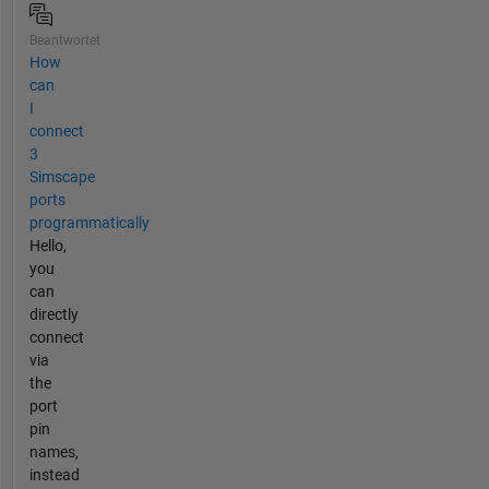
Beantwortet
How
can
I
connect
3
Simscape
ports
programmatically
Hello,
you
can
directly
connect
via
the
port
pin
names,
instead