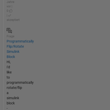
Jahre
vor |
0
|
akzeptiert
Frage
Programmatically
Flip/Rotate
Simulink
Block
Hi,
I'd
like
to
programmatically
rotate/flip
a
simulink
block
-