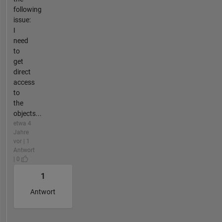
following
issue:
I
need
to
get
direct
access
to
the
objects...
etwa 4
Jahre
vor | 1
Antwort
| 0
1
Antwort