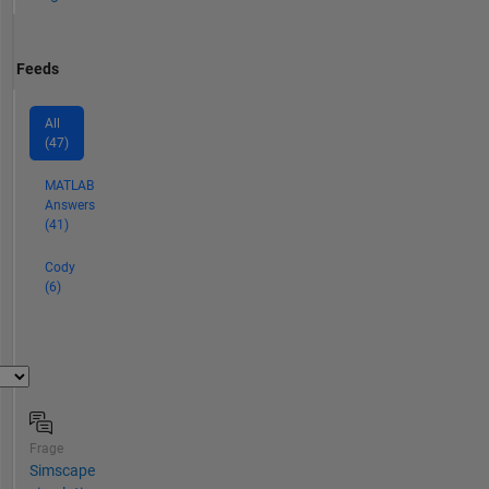
Feeds
All
(47)
MATLAB
Answers
(41)
Cody
(6)
Frage
Simscape