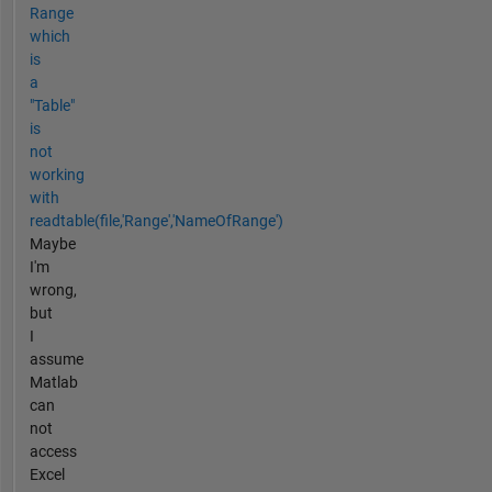
Range
which
is
a
"Table"
is
not
working
with
readtable(file,'Range','NameOfRange')
Maybe
I'm
wrong,
but
I
assume
Matlab
can
not
access
Excel