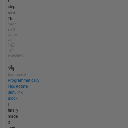
x
step
size.
Th...
mehr
als 3
Jahre
vor |
1
|
akzeptiert
Beantwortet
Programmatically
Flip/Rotate
Simulink
Block
I
finally
made
it