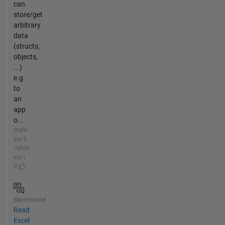
can
store/get
arbitrary
data
(structs,
objects,
...)
e.g.
to
an
app
o...
mehr
als 3
Jahre
vor |
0
Beantwortet
Read
Excel