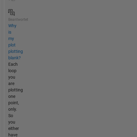
Beantwortet
Why
is
my
plot
plotting
blank?
Each
loop
you
are
plotting
one
point,
only.
So
you
either
have