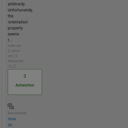
arbitrarily.
Unfortunately,
the
'orientation'
property
seems
t...
mehr als
3 Jahre
vor | 3
Antworten
| 0
3
Antworten
Beantwortet
How
do