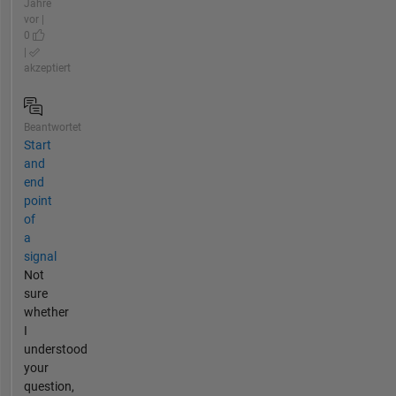
Jahre
vor |
0
|
akzeptiert
Beantwortet
Start
and
end
point
of
a
signal
Not
sure
whether
I
understood
your
question,