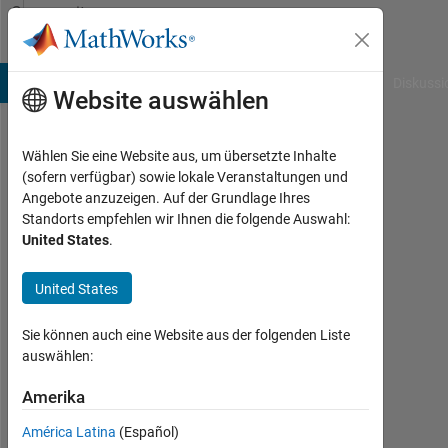
Weiter zum Inhalt
Community
Profile
B Answers
File Exchange
Cody
AI Chat Playground
Diskussi
Website auswählen
Wählen Sie eine Website aus, um übersetzte Inhalte
Timo
(sofern verfügbar) sowie lokale Veranstaltungen und
Angebote anzuzeigen. Auf der Grundlage Ihres
Dietz
Standorts empfehlen wir Ihnen die folgende Auswahl:
United States
.
Last
seen:
12
United States
Monate
vor
Sie können auch eine Website aus der folgenden Liste
|
auswählen:
Aktiv
seit
Amerika
2018
América Latina
(Español)