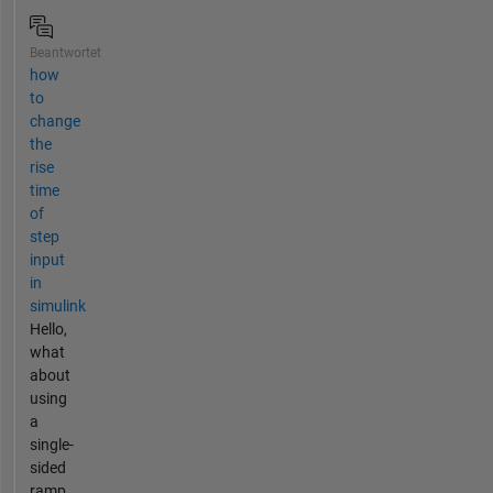
Beantwortet
how
to
change
the
rise
time
of
step
input
in
simulink
Hello,
what
about
using
a
single-
sided
ramp