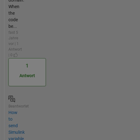
domain.
When
the
code
be...
fast 5
Jahre
vor | 1
Antwort
| 0
1
Antwort
Beantwortet
How
to
send
Simulink
variable