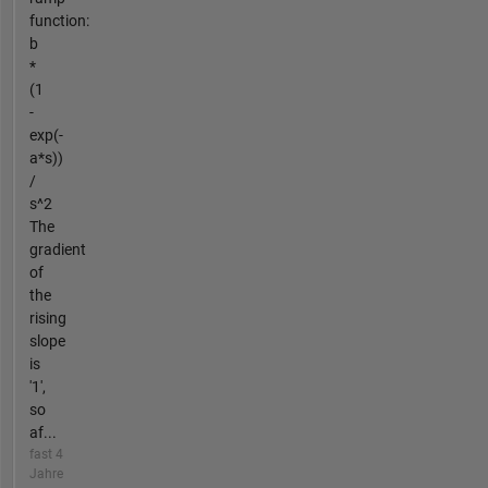
function:
b
*
(1
-
exp(-
a*s))
/
s^2
The
gradient
of
the
rising
slope
is
'1',
so
af...
fast 4
Jahre