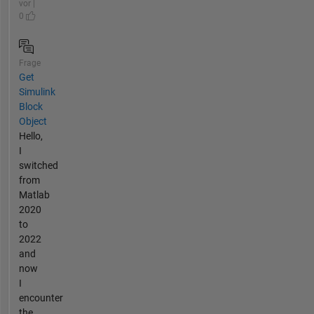
vor |
0
Frage
Get
Simulink
Block
Object
Hello,
I
switched
from
Matlab
2020
to
2022
and
now
I
encounter
the