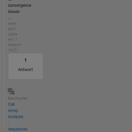
convergence
issues
...
mehr
als 3
Jahre
vor | 1
Antwort
| 0
1
Antwort
Beantwortet
Cell
Array
Analysis
-
sequences