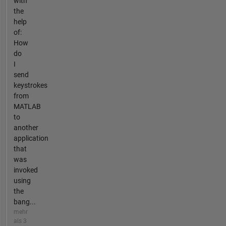
with
the
help
of:
How
do
I
send
keystrokes
from
MATLAB
to
another
application
that
was
invoked
using
the
bang...
mehr
als 3