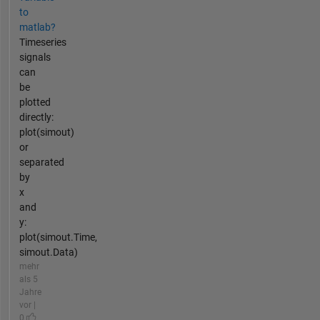
to
matlab?
Timeseries
signals
can
be
plotted
directly:
plot(simout)
or
separated
by
x
and
y:
plot(simout.Time,
simout.Data)
mehr
als 5
Jahre
vor |
0