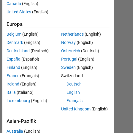
Canada
(English)
Follow
United States
(English)
Nachricht
Europa
MATLAB
enthusiast
Belgium
(English)
Netherlands
(English)
Denmark
(English)
Norway
(English)
Programming
Deutschland
(Deutsch)
Österreich
(Deutsch)
Languages:
España
(Español)
Portugal
(English)
MATLAB
Finland
(English)
Sweden
(English)
Spoken
Languages:
France
(Français)
Switzerland
English
Ireland
(English)
Deutsch
Pronouns:
Italia
(Italiano)
English
No
pronouns
Luxembourg
(English)
Français
-
United Kingdom
(English)
Use
my
Asien-Pazifik
name
only
Australia
(English)