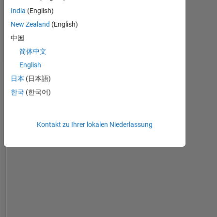
Professional
India
(English)
Interests:
New Zealand
(English)
Biomedical
Engineering,
中国
Medical
简体中文
Devices
English
Dashboard
日本
(日本語)
한국
(한국어)
Statistik
MATLAB Answers
Cody
All
Kontakt zu Ihrer lokalen Niederlassung
18
-4
-2
16
14
12
10
BEITRÄGE
10
8
6
4
2