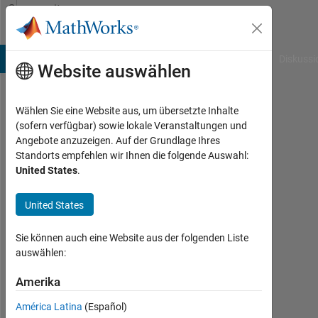
Weiter zum Inhalt
Community
Profile
B Answers
File Exchange
Cody
AI Chat Playground
Diskussi
Website auswählen
Wählen Sie eine Website aus, um übersetzte Inhalte
Vilém
(sofern verfügbar) sowie lokale Veranstaltungen und
Angebote anzuzeigen. Auf der Grundlage Ihres
Frynta
Standorts empfehlen wir Ihnen die folgende Auswahl:
United States
.
Aktiv
seit
2022
United States
Followers:
Sie können auch eine Website aus der folgenden Liste
0
auswählen:
Following:
Amerika
0
América Latina
(Español)