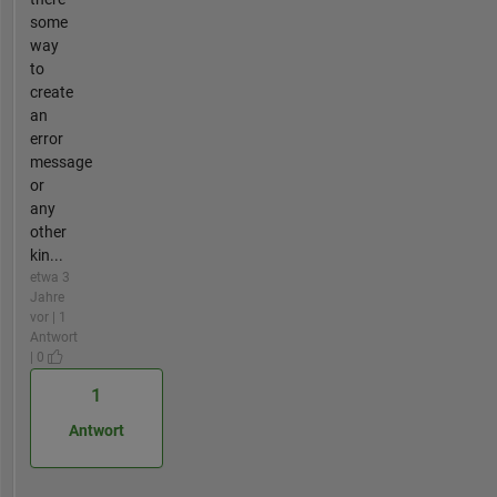
some
way
to
create
an
error
message
or
any
other
kin...
etwa 3
Jahre
vor | 1
Antwort
| 0
1
Antwort