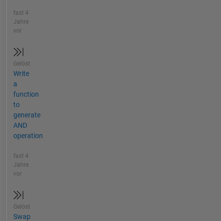
fast 4
Jahre
vor
Gelöst
Write
a
function
to
generate
AND
operation
fast 4
Jahre
vor
Gelöst
Swap