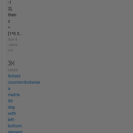
-1
2],
then
z
=
[1*0.5...
fast 4
Jahre
vor
Gelöst
Rotate
counterclockwise
a
matrix
90
deg
with
left-
bottom
element