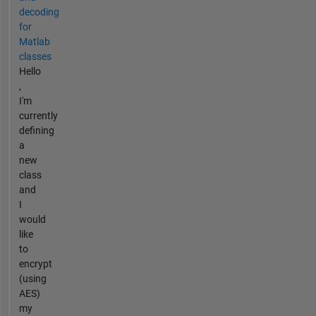
decoding
for
Matlab
classes
Hello
,
I'm
currently
defining
a
new
class
and
I
would
like
to
encrypt
(using
AES)
my