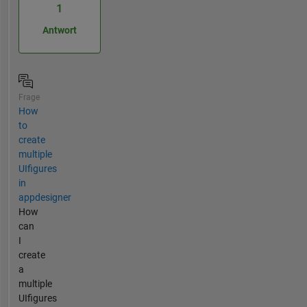
1
Antwort
Frage
How
to
create
multiple
UIfigures
in
appdesigner
How
can
I
create
a
multiple
UIfigures