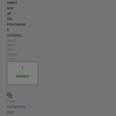
object
and
all
the
information
it
contains...
etwa 3
Jahre
vor | 1
Antwort
| 0
1
Antwort
Frage
Component
alert