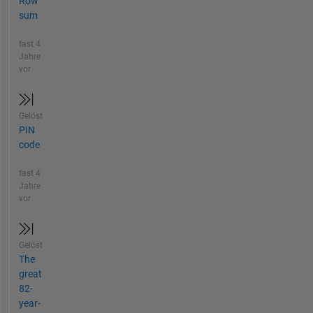
Row
sum
fast 4
Jahre
vor
Gelöst
PIN
code
fast 4
Jahre
vor
Gelöst
The
great
82-
year-