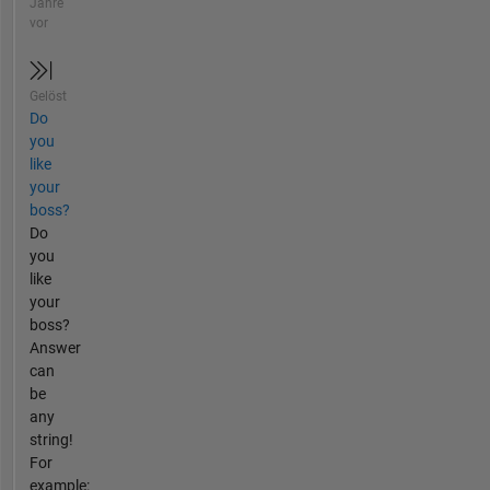
Jahre
vor
Gelöst
Do
you
like
your
boss?
Do
you
like
your
boss?
Answer
can
be
any
string!
For
example: