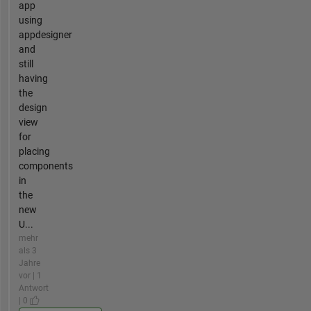
app
using
appdesigner
and
still
having
the
design
view
for
placing
components
in
the
new
U...
mehr
als 3
Jahre
vor | 1
Antwort
| 0