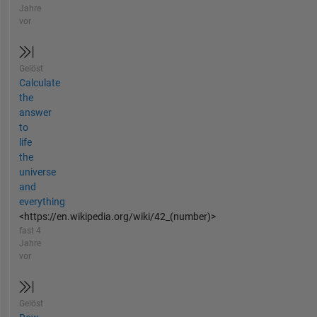
Jahre
vor
Gelöst
Calculate
the
answer
to
life
the
universe
and
everything
<https://en.wikipedia.org/wiki/42_(number)>
fast 4
Jahre
vor
Gelöst