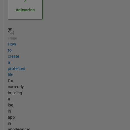
2
Antworten
Frage
How
to
create
a
protected
file
I'm
currently
building
a
log
in
app
in
appdesigner