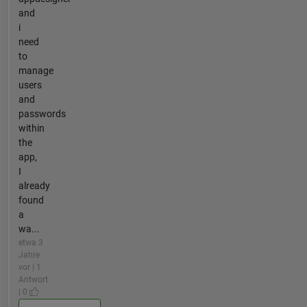
and
i
need
to
manage
users
and
passwords
within
the
app,
I
already
found
a
wa...
etwa 3
Jahre
vor | 1
Antwort
| 0