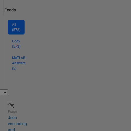
Feeds
All
(578)
Cody
(573)
MATLAB
Answers
(5)
Frage
Json
enconding
and