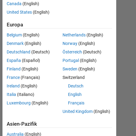
Followers:
Canada
(English)
0
United States
(English)
Following:
Europa
0
Belgium
(English)
Netherlands
(English)
Denmark
(English)
Norway
(English)
Follow
Deutschland
(Deutsch)
Österreich
(Deutsch)
España
(Español)
Portugal
(English)
Finland
(English)
Sweden
(English)
Dashboard
France
(Français)
Switzerland
Statistik
Ireland
(English)
Deutsch
Italia
(Italiano)
English
Cody
MATLAB Answers
All
Luxembourg
(English)
Français
-100
-200
150
250
350
700
-50
50
600
United Kingdom
(English)
500
Asien-Pazifik
400
Australia
(English)