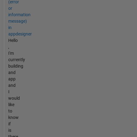
(error
or
information
message)
in
appdesigner
Hello
,
I'm
currently
building
and
app
and
I
would
like
to
know
if
is
there