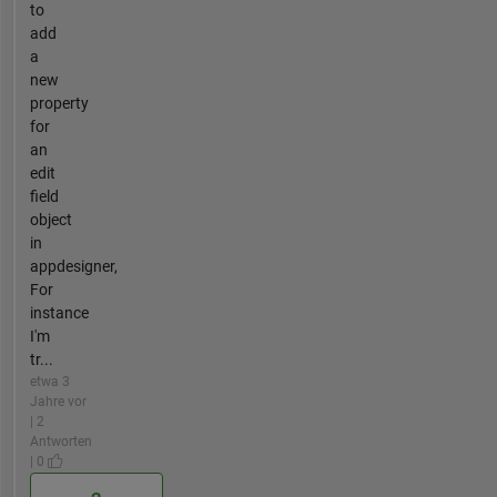
to
add
a
new
property
for
an
edit
field
object
in
appdesigner,
For
instance
I'm
tr...
etwa 3
Jahre vor
| 2
Antworten
| 0