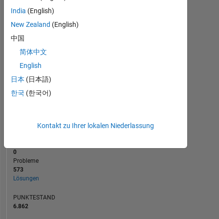
BEITRÄGE
100
300
India
(English)
200
New Zealand
(English)
100
中国
0
简体中文
02/21
10/21
06/22
02/23
10/23
06/24
02/25
10/25
06/26
03/21
12/21
09/22
06/23
03/24
12/24
09/25
06/20
05/21
04/22
03/23
L
02/24
01/25
12/25
ZEITACHSE
English
日本
(日本語)
한국
(한국어)
RANG
225
of
178.268
Kontakt zu Ihrer lokalen Niederlassung
BEITRÄGE
0
Probleme
573
Lösungen
PUNKTESTAND
6.862