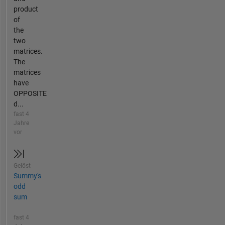
product
of
the
two
matrices.
The
matrices
have
OPPOSITE
d...
fast 4
Jahre
vor
Gelöst
Summy's
odd
sum
fast 4