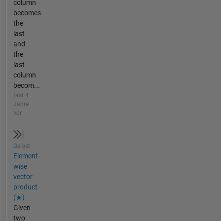
column
becomes
the
last
and
the
last
column
becom...
fast 4
Jahre
vor
Gelöst
Element-
wise
vector
product
(★)
Given
two