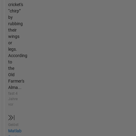
cricket's
“chirp”
by
rubbing
their
wings
or
legs.
According
to
the
Old
Farmer's
Alma...
fast 4
Jahre
vor
Gelöst
Matlab