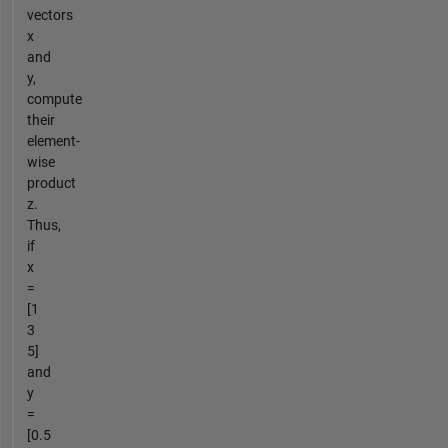
vectors
x
and
y,
compute
their
element-
wise
product
z.
Thus,
if
x
=
[1
3
5]
and
y
=
[0.5