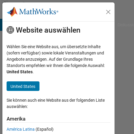
Weiter zum Inhalt
Community
Profile
B Answers
File Exchange
Cody
AI Chat Playground
Diskussi
Website auswählen
Wählen Sie eine Website aus, um übersetzte Inhalte
Adrián
(sofern verfügbar) sowie lokale Veranstaltungen und
Angebote anzuzeigen. Auf der Grundlage Ihres
Lascurain
Standorts empfehlen wir Ihnen die folgende Auswahl:
United States
.
Last
seen:
fast 2
United States
Jahre
vor
Sie können auch eine Website aus der folgenden Liste
|
auswählen:
Aktiv
seit
Amerika
2020
América Latina
(Español)