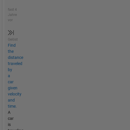
fast 4
Jahre
vor
Gelöst
Find
the
distance
traveled
by
a
car
given
velocity
and
time.
A
car
is