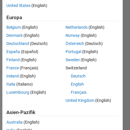
United States
(English)
3 likes
Europa
Belgium
(English)
Netherlands
(English)
Let's
Denmark
(English)
Norway
(English)
answer
Deutschland
(Deutsch)
Österreich
(Deutsch)
the
España
(Español)
Portugal
(English)
question
below;
Finland
(English)
Sweden
(English)
France
(Français)
Switzerland
'I am
x
Ireland
(English)
Deutsch
years
old and
Italia
(Italiano)
English
I have
Luxembourg
(English)
Français
never
United Kingdom
(English)
written
programs.
Asien-Pazifik
If I
study
Australia
(English)
from