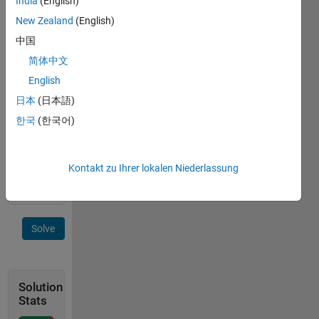
India
(English)
now,
New Zealand
(English)
will I be
able to
中国
develop
简体中文
programs?'
English
input
x
日本
(日本語)
(years
한국
(한국어)
old) >>>
output
'Yes' or
Kontakt zu Ihrer lokalen Niederlassung
'No'
Solve
Solution
Stats