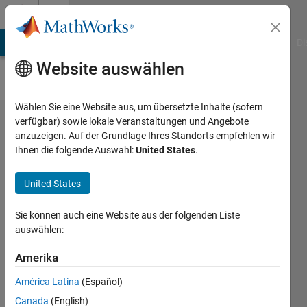
Weiter zum Inhalt
Cody
MATLAB Answers
File Exchange
Cody
AI Chat Playground
Di
Website auswählen
Wählen Sie eine Website aus, um übersetzte Inhalte (sofern
Problem
verfügbar) sowie lokale Veranstaltungen und Angebote
anzuzeigen. Auf der Grundlage Ihres Standorts empfehlen wir
44493.
Ihnen die folgende Auswahl:
United States
.
The
great
United States
82-year-
Sie können auch eine Website aus der folgenden Liste
old
auswählen:
Amerika
Noriko
HOUNOKI
América Latina
(Español)
153
Canada
(English)
solvers