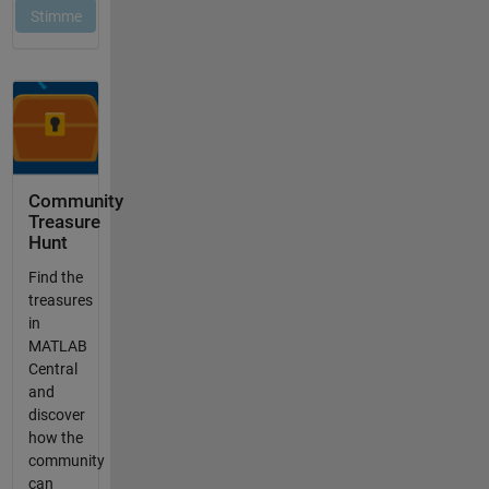
Community
Treasure
Hunt
Find the
treasures
in
MATLAB
Central
and
discover
how the
community
can