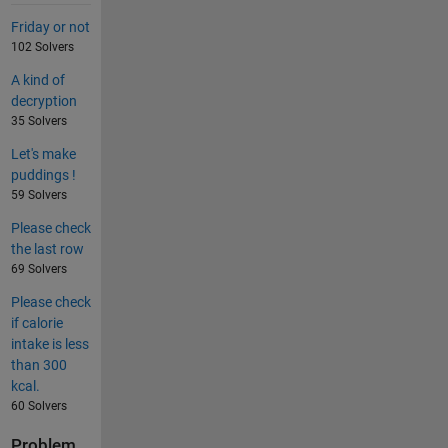
Friday or not
102 Solvers
A kind of
decryption
35 Solvers
Let's make
puddings !
59 Solvers
Please check
the last row
69 Solvers
Please check
if calorie
intake is less
than 300
kcal.
60 Solvers
Problem