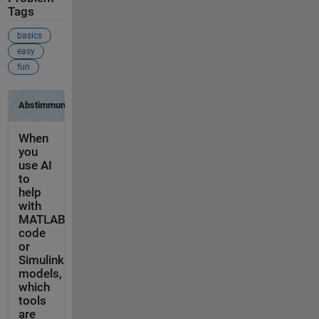
Tags
basics
easy
fun