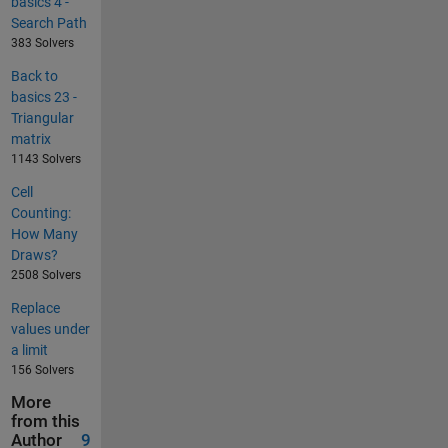
basics 4 -
Search Path
383 Solvers
Back to
basics 23 -
Triangular
matrix
1143 Solvers
Cell
Counting:
How Many
Draws?
2508 Solvers
Replace
values under
a limit
156 Solvers
More
from this
Author
9