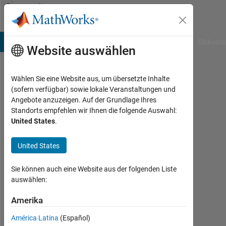
Weiter zum Inhalt
Community
Profile
B Answers
File Exchange
Cody
AI Chat Playground
Diskussi
Website auswählen
Wählen Sie eine Website aus, um übersetzte Inhalte
Yixuan
(sofern verfügbar) sowie lokale Veranstaltungen und
Angebote anzuzeigen. Auf der Grundlage Ihres
Qi
Standorts empfehlen wir Ihnen die folgende Auswahl:
United States
.
Last
seen:
mehr
United States
als 3
Jahre
Sie können auch eine Website aus der folgenden Liste
vor
auswählen:
|
Aktiv
Amerika
seit
América Latina
(Español)
2022