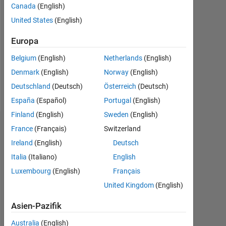
Canada
(English)
Followers:
United States
(English)
0
Europa
Following:
0
Belgium
(English)
Netherlands
(English)
Denmark
(English)
Norway
(English)
Follow
Deutschland
(Deutsch)
Österreich
(Deutsch)
España
(Español)
Portugal
(English)
Finland
(English)
Sweden
(English)
Dashboard
France
(Français)
Switzerland
Ireland
(English)
Deutsch
Statistik
Italia
(Italiano)
English
Luxembourg
(English)
Français
MATLAB Answers
United Kingdom
(English)
-2
-1
3
2
Asien-Pazifik
Australia
(English)