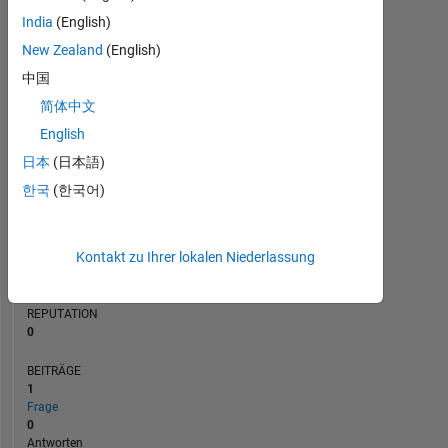
BEITRÄGE
India
(English)
L
1
New Zealand
(English)
中国
简体中文
0
04/23
09/23
02/24
07/24
12/24
05/25
03/26
08/26
05/23
11/23
05/24
11/24
11/25
11/22
06/23
01/24
08/24
L
03/25
10/25
05/26
English
ZEITACHSE
日本
(日本語)
한국
(한국어)
RANG
177.747
Kontakt zu Ihrer lokalen Niederlassung
of
302.028
REPUTATION
0
BEITRÄGE
1
Frage
0
Antworten