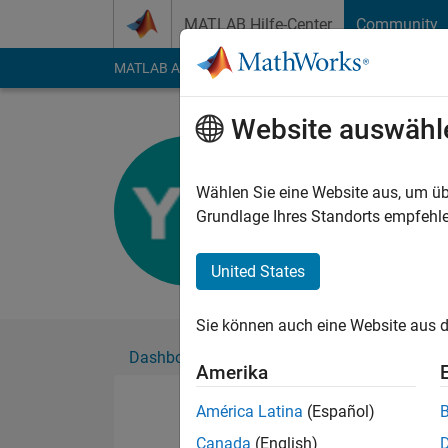
Weiter zum Inhalt
MATLAB Hilfe-Center
Community
MATLAB Answers
File Exchange
Cody
AI Cha
Website auswähl
Yixuan Qi
Aktiv seit 2022
Wählen Sie eine Website aus, um üb
Followers:
0
Followi
Grundlage Ihres Standorts empfehle
Follow
United States
Sie können auch eine Website aus d
Dashboard
Abzeichen
Empfehlungen
Amerika
América Latina
(Español)
Canada
(English)