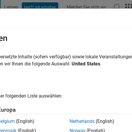
Lernen
Melden Sie sich an
MATLAB erhalten
t Playground
Diskussionen
Wettbewerbe
Blogs
Veröffentlic
en
ersetzte Inhalte (sofern verfügbar) sowie lokale Veranstaltung
ng:
0
n wir Ihnen die folgende Auswahl:
United States
.
er folgenden Liste auswählen:
Europa
Please
login
to endorse this person in a skill
Belgium
(English)
Netherlands
(English)
Denmark
(English)
Norway
(English)