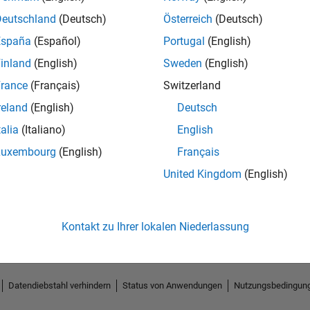
Deutschland
(Deutsch)
Österreich
(Deutsch)
España
(Español)
Portugal
(English)
inland
(English)
Sweden
(English)
rance
(Français)
Switzerland
reland
(English)
Deutsch
talia
(Italiano)
English
Luxembourg
(English)
Français
No Endorsements received
United Kingdom
(English)
Kontakt zu Ihrer lokalen Niederlassung
Datendiebstahl verhindern
Status von Anwendungen
Nutzungsbedingun