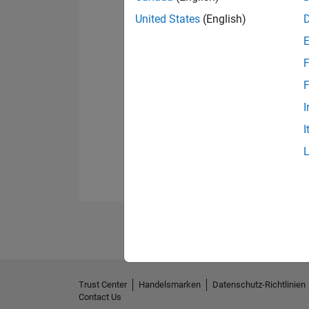
United States
(English)
F
F
I
I
Trust Center
Handelsmarken
Datenschutz-Richtlinien
Contact Us