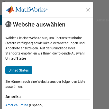
Weiter zum Inhalt
Community
Profile
B Answers
File Exchange
Cody
AI Chat Playground
Diskussi
Website auswählen
Wählen Sie eine Website aus, um übersetzte Inhalte
Avish
(sofern verfügbar) sowie lokale Veranstaltungen und
Angebote anzuzeigen. Auf der Grundlage Ihres
Porwal
Standorts empfehlen wir Ihnen die folgende Auswahl:
United States
.
Aktiv
seit
2020
United States
Followers:
Sie können auch eine Website aus der folgenden Liste
0
auswählen:
Following:
Amerika
0
América Latina
(Español)