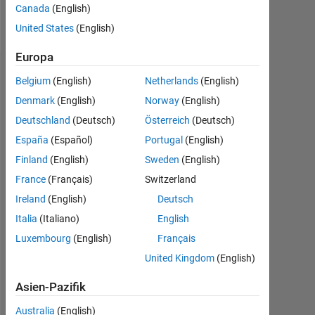
Canada
(English)
Follow
United States
(English)
Europa
Empfehlungen
Belgium
(English)
Netherlands
(English)
Denmark
(English)
Norway
(English)
Please
Deutschland
(Deutsch)
Österreich
(Deutsch)
login
to
España
(Español)
Portugal
(English)
endorse
Finland
(English)
Sweden
(English)
this
France
(Français)
Switzerland
person
in
Ireland
(English)
Deutsch
a
Italia
(Italiano)
English
skill
Luxembourg
(English)
Français
United Kingdom
(English)
Asien-Pazifik
Australia
(English)