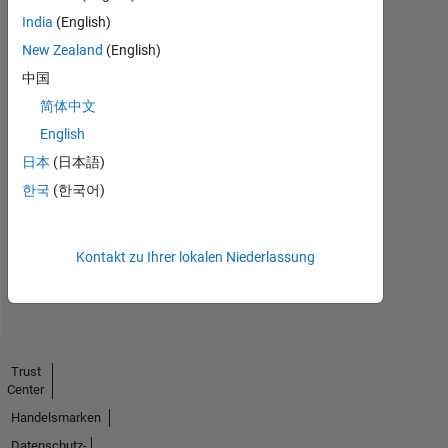
India
(English)
New Zealand
(English)
中国
简体中文
English
No
日本
(日本語)
Endorsements
한국
(한국어)
received
Kontakt zu Ihrer lokalen Niederlassung
Trust
Center
Handelsmarken
Datenschutz-