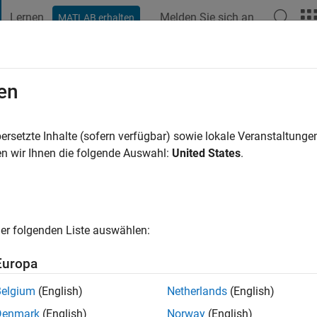
Lernen
Melden Sie sich an
MATLAB erhalten
t Playground
Diskussionen
Wettbewerbe
Blogs
Veröffentlic
en
wal
5 Jahre vor
|
Aktiv seit 2020
ersetzte Inhalte (sofern verfügbar) sowie lokale Veranstaltung
ng:
0
n wir Ihnen die folgende Auswahl:
United States
.
er folgenden Liste auswählen:
Europa
Belgium
(English)
Netherlands
(English)
RANG
Denmark
(English)
Norway
(English)