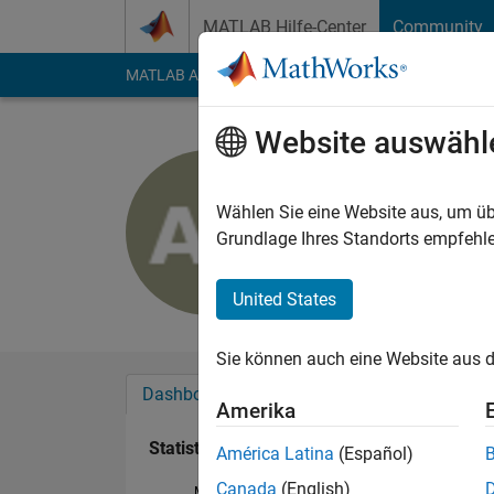
Weiter zum Inhalt
MATLAB Hilfe-Center
Community
MATLAB Answers
File Exchange
Cody
AI Cha
Website auswähl
Avish Por
Last seen: mehr als 
Wählen Sie eine Website aus, um üb
Followers:
0
Followi
Grundlage Ihres Standorts empfehle
Follow
United States
Sie können auch eine Website aus d
Dashboard
Abzeichen
Empfehlungen
Amerika
Statistik
América Latina
(Español)
Canada
(English)
MATLAB Answers