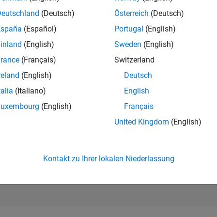
289.235
of 302.025
Deutschland
(Deutsch)
Österreich
(Deutsch)
España
(Español)
Portugal
(English)
REPUTATION
0
inland
(English)
Sweden
(English)
rance
(Français)
Switzerland
BEITRÄGE
1
Frage
reland
(English)
Deutsch
0
Antworten
talia
(Italiano)
English
ANTWORTZUS
Luxembourg
(English)
Français
0.0%
5/23
10/23
L
03/24
08/24
01/25
06/25
11/25
04/26
United Kingdom
(English)
ZEITACHSE
ERHALTENE
STIMMEN
0
Kontakt zu Ihrer lokalen Niederlassung