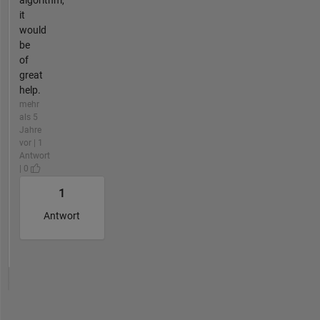
algorithm,
it
would
be
of
great
help.
mehr
als 5
Jahre
vor | 1
Antwort
| 0
1
Antwort