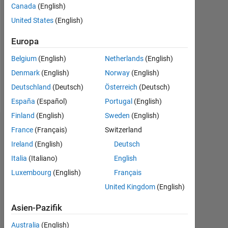
Canada
(English)
Followers:
United States
(English)
0
Europa
Following:
0
Belgium
(English)
Netherlands
(English)
Denmark
(English)
Norway
(English)
Follow
Deutschland
(Deutsch)
Österreich
(Deutsch)
España
(Español)
Portugal
(English)
Finland
(English)
Sweden
(English)
Dashboard
France
(Français)
Switzerland
Ireland
(English)
Deutsch
Statistik
Italia
(Italiano)
English
Luxembourg
(English)
Français
MATLAB Answers
United Kingdom
(English)
-2
-1
3
2
Asien-Pazifik
Australia
(English)