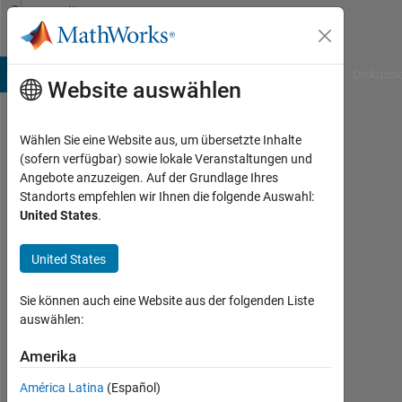
Weiter zum Inhalt
Community
Profile
B Answers
File Exchange
Cody
AI Chat Playground
Diskussi
Website auswählen
Wählen Sie eine Website aus, um übersetzte Inhalte
Avish
(sofern verfügbar) sowie lokale Veranstaltungen und
Angebote anzuzeigen. Auf der Grundlage Ihres
Porwal
Standorts empfehlen wir Ihnen die folgende Auswahl:
United States
.
Last
seen:
mehr
United States
als 5
Jahre
Sie können auch eine Website aus der folgenden Liste
vor
auswählen:
|
Aktiv
Amerika
seit
América Latina
(Español)
2020