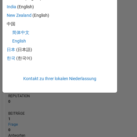
BEITRÄGE
India
(English)
L
1
New Zealand
(English)
中国
简体中文
0
07/21
03/22
11/22
07/23
11/24
07/25
03/26
08/21
05/22
02/23
11/23
08/24
05/25
02/26
11/20
09/21
07/22
05/23
L
03/24
01/25
11/25
English
ZEITACHSE
日本
(日本語)
한국
(한국어)
RANG
289.241
Kontakt zu Ihrer lokalen Niederlassung
of
302.031
REPUTATION
0
BEITRÄGE
1
Frage
0
Antworten