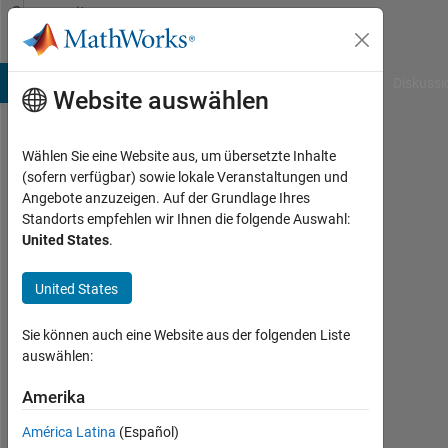
Weiter zum Inhalt
Community
Profile
B Answers
File Exchange
Cody
AI Chat Playground
Diskussi
Website auswählen
Wählen Sie eine Website aus, um übersetzte Inhalte
Norman
(sofern verfügbar) sowie lokale Veranstaltungen und
Angebote anzuzeigen. Auf der Grundlage Ihres
Johnson
Standorts empfehlen wir Ihnen die folgende Auswahl:
United States
.
University
of
United States
Nevada,
Reno
Sie können auch eine Website aus der folgenden Liste
auswählen:
Aktiv
seit
Amerika
2011
América Latina
(Español)
Followers: