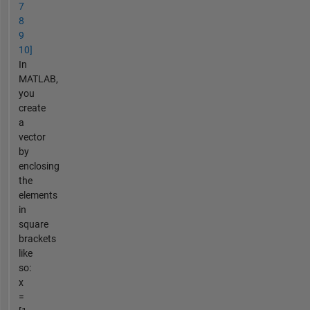
7
8
9
10]
In
MATLAB,
you
create
a
vector
by
enclosing
the
elements
in
square
brackets
like
so:
x
=