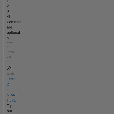
[1
2
3
4]
Commas
are
optional,
s...
etwa
14
Jahre
vor
Gelöst
Times
2
-
START
HERE
Try
out