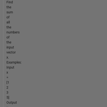
Find
the
sum
of
all
the
numbers
of
the
input
vector
x.
Examples:
Input
x
=
[1
2
3
5]
Output