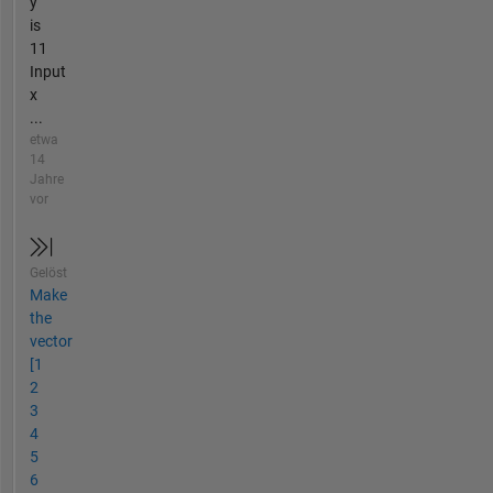
y
is
11
Input
x
...
etwa
14
Jahre
vor
Gelöst
Make
the
vector
[1
2
3
4
5
6