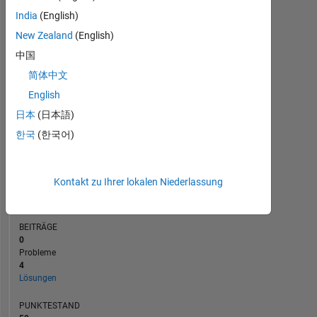
BEITRÄGE
3
India
(English)
L
New Zealand
(English)
2
中国
1
简体中文
0
English
03/13
10/14
05/16
12/17
07/19
02/21
09/22
04/24
11/25
05/13
02/15
11/16
08/18
05/20
02/22
11/23
08/25
08/11
09/13
10/15
11/17
L
12/19
01/22
02/24
03/26
ZEITACHSE
日本
(日本語)
한국
(한국어)
RANG
66.232
Kontakt zu Ihrer lokalen Niederlassung
of
178.268
BEITRÄGE
0
Probleme
4
Lösungen
PUNKTESTAND