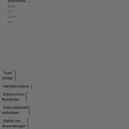
Examples:...
etwa
14
Jahre
vor
Trust
Center
Handelsmarken
Datenschutz-
Richtlinien
Datendiebstahl
verhindern
Status von
Anwendungen