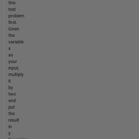
this
test
problem
first.
Given
the
variable
x
as
your
input,
multiply
it
by
two
and
put
the
result
in
y.