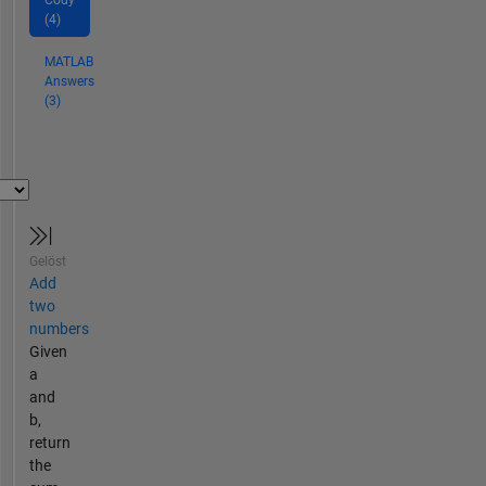
(4)
MATLAB
Answers
(3)
Gelöst
Add
two
numbers
Given
a
and
b,
return
the