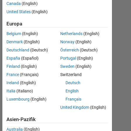
Canada
(English)
0
United States
(English)
Following:
0
Europa
Belgium
(English)
Netherlands
(English)
Follow
Denmark
(English)
Norway
(English)
Deutschland
(Deutsch)
Österreich
(Deutsch)
Nachricht
España
(Español)
Portugal
(English)
Finland
(English)
Sweden
(English)
France
(Français)
Switzerland
Dashboard
Ireland
(English)
Deutsch
Statistik
Italia
(Italiano)
English
Luxembourg
(English)
Français
Cody
MATLAB Answers
All
United Kingdom
(English)
-2
-1
6
5
Asien-Pazifik
4
Australia
(English)