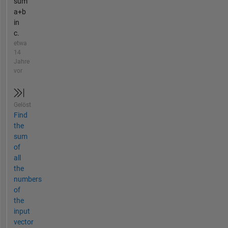
sum
a+b
in
c.
etwa
14
Jahre
vor
Gelöst
Find
the
sum
of
all
the
numbers
of
the
input
vector