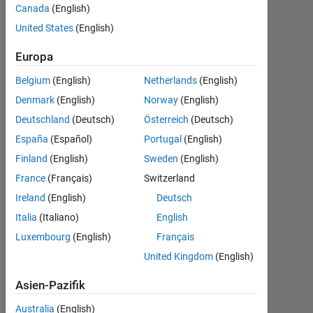
Canada
(English)
0
United States
(English)
Following:
0
Europa
Belgium
(English)
Netherlands
(English)
Follow
Denmark
(English)
Norway
(English)
Deutschland
(Deutsch)
Österreich
(Deutsch)
Nachricht
España
(Español)
Portugal
(English)
Finland
(English)
Sweden
(English)
France
(Français)
Switzerland
Dashboard
Ireland
(English)
Deutsch
Statistik
Italia
(Italiano)
English
Luxembourg
(English)
Français
Cody
MATLAB Answers
All
United Kingdom
(English)
-2
-1
6
5
Asien-Pazifik
4
Australia
(English)