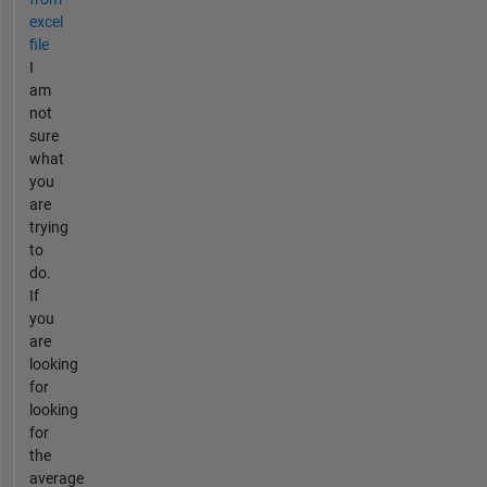
excel
file
I
am
not
sure
what
you
are
trying
to
do.
If
you
are
looking
for
looking
for
the
average