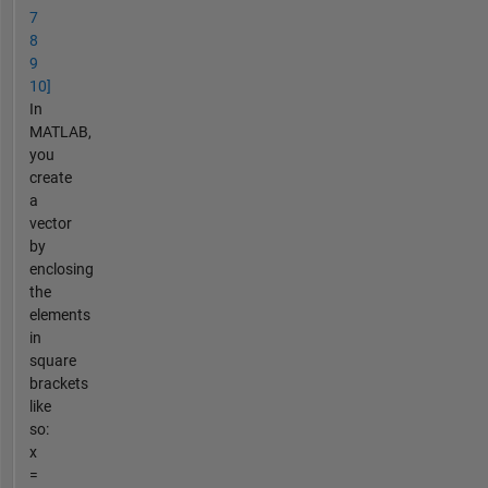
7
8
9
10]
In
MATLAB,
you
create
a
vector
by
enclosing
the
elements
in
square
brackets
like
so:
x
=