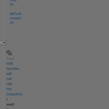
(4)
MATLAB
Answers
(3)
Frage
ODE
function
will
not
call
the
OutputFcn
I
want