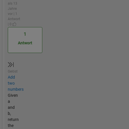
als 13
Jahre
vor | 1
Antwort
| 0
1
Antwort
Gelöst
Add
two
numbers
Given
a
and
b,
return
the