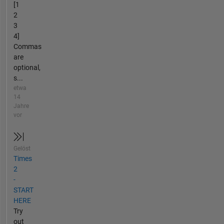
[1
2
3
4]
Commas
are
optional,
s...
etwa
14
Jahre
vor
Gelöst
Times
2
-
START
HERE
Try
out