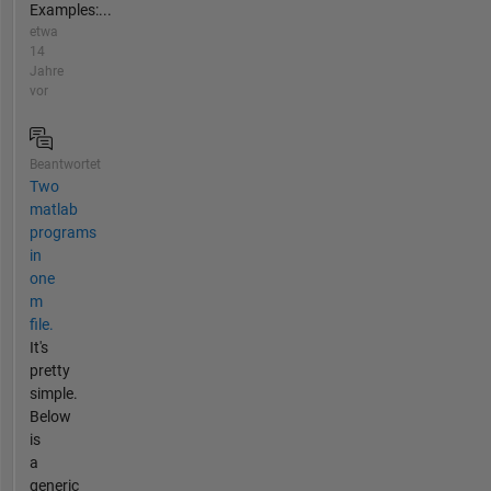
Examples:...
etwa
14
Jahre
vor
Beantwortet
Two
matlab
programs
in
one
m
file.
It's
pretty
simple.
Below
is
a
generic