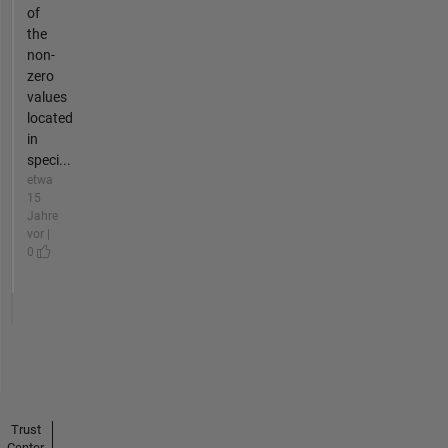
of
the
non-
zero
values
located
in
speci...
etwa
15
Jahre
vor |
0
Trust
Center