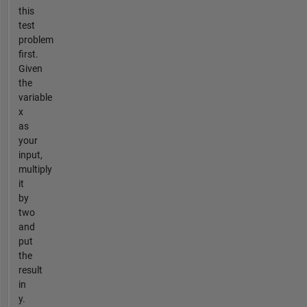
this
test
problem
first.
Given
the
variable
x
as
your
input,
multiply
it
by
two
and
put
the
result
in
y.