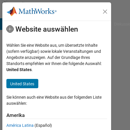
Weiter zum Inhalt
Community
Profile
B Answers
File Exchange
Cody
AI Chat Playground
Diskussi
Website auswählen
Wählen Sie eine Website aus, um übersetzte Inhalte
Norman
(sofern verfügbar) sowie lokale Veranstaltungen und
Angebote anzuzeigen. Auf der Grundlage Ihres
Johnson
Standorts empfehlen wir Ihnen die folgende Auswahl:
United States
.
University
of
United States
Nevada,
Reno
Sie können auch eine Website aus der folgenden Liste
auswählen:
Aktiv
seit
Amerika
2011
América Latina
(Español)
Followers: