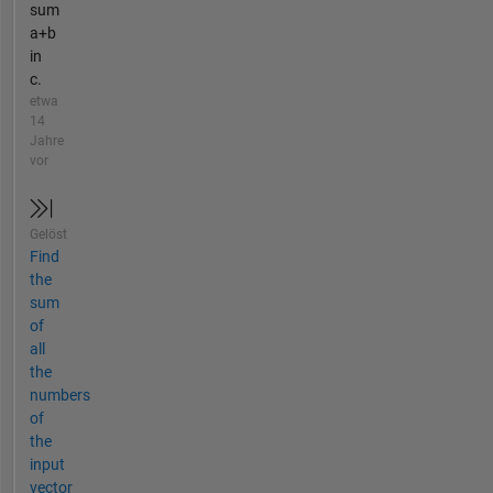
sum
a+b
in
c.
etwa
14
Jahre
vor
Gelöst
Find
the
sum
of
all
the
numbers
of
the
input
vector