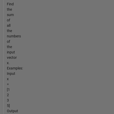
Find
the
sum
of
all
the
numbers
of
the
input
vector
x.
Examples:
Input
x
=
[1
2
3
5]
Output