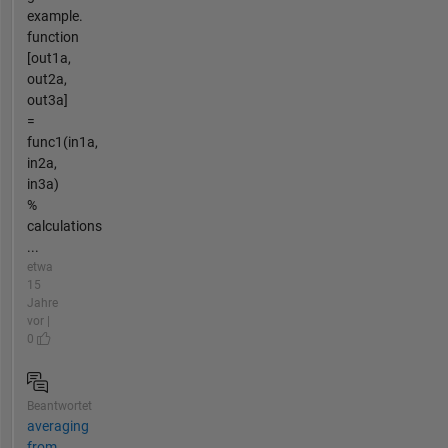
example.
function
[out1a,
out2a,
out3a]
=
func1(in1a,
in2a,
in3a)
%
calculations
...
etwa
15
Jahre
vor |
0
Beantwortet
averaging
from