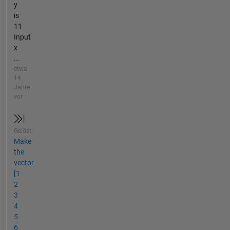
y
is
11
Input
x
...
etwa
14
Jahre
vor
Gelöst
Make
the
vector
[1
2
3
4
5
6