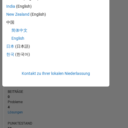
BEITRÄGE
3
India
(English)
L
New Zealand
(English)
2
中国
1
简体中文
0
English
03/13
10/14
05/16
12/17
07/19
02/21
09/22
04/24
11/25
05/13
02/15
11/16
08/18
05/20
02/22
11/23
08/25
08/11
09/13
10/15
11/17
L
12/19
01/22
02/24
03/26
ZEITACHSE
日本
(日本語)
한국
(한국어)
RANG
66.232
Kontakt zu Ihrer lokalen Niederlassung
of
178.268
BEITRÄGE
0
Probleme
4
Lösungen
PUNKTESTAND