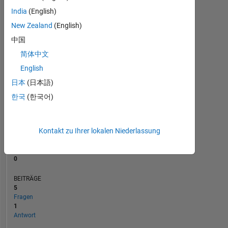
BEITRÄGE
L
India
(English)
1
New Zealand
(English)
中国
0
简体中文
06/20
03/21
12/21
06/23
03/24
12/24
06/26
07/20
05/21
03/22
01/23
11/23
07/25
05/26
09/19
09/20
09/21
09/22
L
09/23
09/24
09/25
English
ZEITACHSE
日本
(日本語)
한국
(한국어)
RANG
256.172
of
302.025
Kontakt zu Ihrer lokalen Niederlassung
REPUTATION
0
BEITRÄGE
5
Fragen
1
Antwort