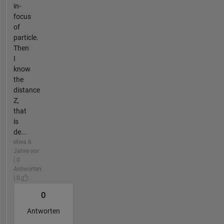
in-
focus
of
particle.
Then
I
know
the
distance
Z,
that
is
de...
etwa 6
Jahre vor
| 0
Antworten
| 0
0
Antworten