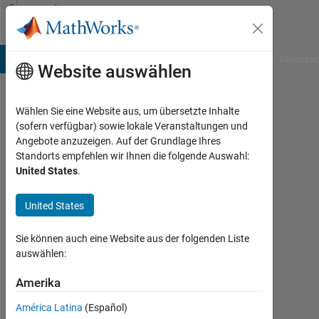
Weiter zum Inhalt
Community
Profile
B Answers
File Exchange
Cody
AI Chat Playground
Diskussi
Website auswählen
Wählen Sie eine Website aus, um übersetzte Inhalte
SP
(sofern verfügbar) sowie lokale Veranstaltungen und
Angebote anzuzeigen. Auf der Grundlage Ihres
Last
Standorts empfehlen wir Ihnen die folgende Auswahl:
seen:
United States
.
fast 5
Jahre
United States
vor
|
Aktiv
Sie können auch eine Website aus der folgenden Liste
seit
auswählen:
2019
Amerika
Followers:
América Latina
(Español)
0