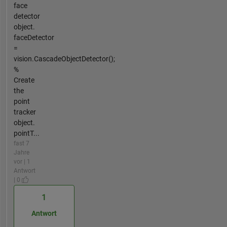
face
detector
object.
faceDetector
=
vision.CascadeObjectDetector();
%
Create
the
point
tracker
object.
pointT...
fast 7
Jahre
vor | 1
Antwort
| 0
1
Antwort