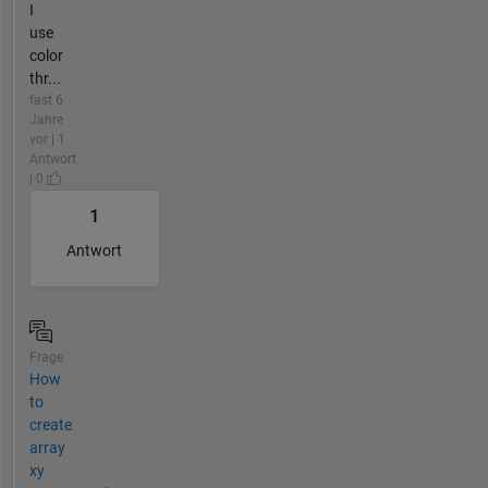
I
use
color
thr...
fast 6
Jahre
vor | 1
Antwort
| 0
1
Antwort
Frage
How
to
create
array
xy