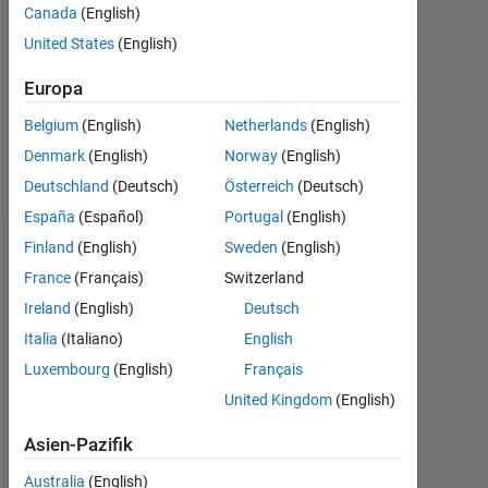
Canada
(English)
Following:
United States
(English)
0
Europa
Follow
Belgium
(English)
Netherlands
(English)
Denmark
(English)
Norway
(English)
Nachricht
Deutschland
(Deutsch)
Österreich
(Deutsch)
España
(Español)
Portugal
(English)
Finland
(English)
Sweden
(English)
Dashboard
France
(Français)
Switzerland
Statistik
Ireland
(English)
Deutsch
Italia
(Italiano)
English
MATLAB Answers
Luxembourg
(English)
Français
-2
-1
4
3
United Kingdom
(English)
Asien-Pazifik
2
Australia
(English)