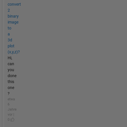
convert
2
binary
image
to
a
3d
plot
(x,y,z)?
Hi,
can
you
done
this
one
?
etwa
6
Jahre
vor |
0