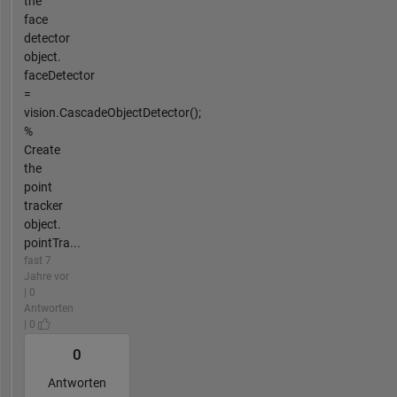
the
face
detector
object.
faceDetector
=
vision.CascadeObjectDetector();
%
Create
the
point
tracker
object.
pointTra...
fast 7
Jahre vor
| 0
Antworten
| 0
0
Antworten