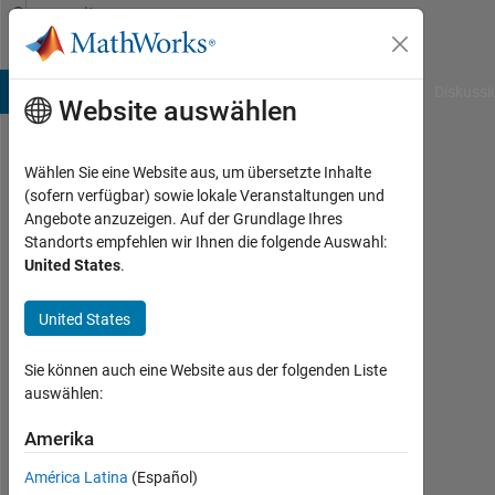
Weiter zum Inhalt
Community
Profile
B Answers
File Exchange
Cody
AI Chat Playground
Diskussi
Website auswählen
Wählen Sie eine Website aus, um übersetzte Inhalte
SP
(sofern verfügbar) sowie lokale Veranstaltungen und
Angebote anzuzeigen. Auf der Grundlage Ihres
Last
Standorts empfehlen wir Ihnen die folgende Auswahl:
seen:
United States
.
fast 5
Jahre
United States
vor
|
Aktiv
Sie können auch eine Website aus der folgenden Liste
seit
auswählen:
2019
Amerika
Followers:
América Latina
(Español)
0