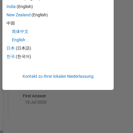
India
(English)
New Zealand
(English)
Thankful Level 1
中国
18 Sep 2019
简体中文
English
日本
(日本語)
한국
(한국어)
Revival Level 1
10 Jul 2020
Kontakt zu Ihrer lokalen Niederlassung
First Answer
10 Jul 2020
en