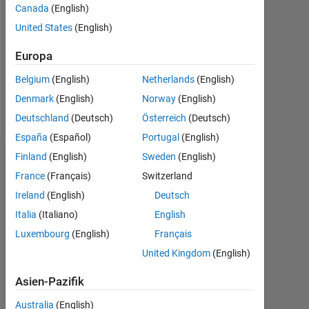
Canada
(English)
Following:
United States
(English)
0
Europa
Follow
Belgium
(English)
Netherlands
(English)
Denmark
(English)
Norway
(English)
Nachricht
Deutschland
(Deutsch)
Österreich
(Deutsch)
España
(Español)
Portugal
(English)
Finland
(English)
Sweden
(English)
Abzeichen
France
(Français)
Switzerland
SP's
Ireland
(English)
Deutsch
Abzeichen
Italia
(Italiano)
English
Luxembourg
(English)
Français
MATLAB
Answers
Alle
United Kingdom
(English)
Abzeichen
Asien-Pazifik
Australia
(English)