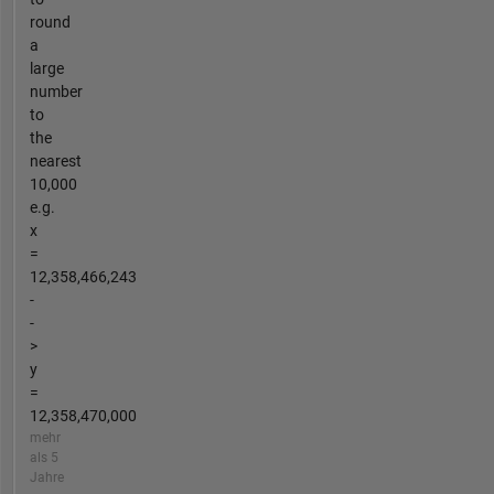
round
a
large
number
to
the
nearest
10,000
e.g.
x
=
12,358,466,243
-
-
>
y
=
12,358,470,000
mehr
als 5
Jahre