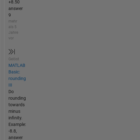
+8.50
answer
9
mehr
als 5
Jahre
vor
Gelöst
MATLAB
Basic:
rounding
III
Do
rounding
towards
minus
infinity.
Example:
-8.8,
answer