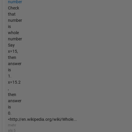
number
Check
that
number
is
whole
number
Say
x=15,
then
answer
is
1.
x=15.2
,
then
answer
is
0.
<http://en.wikipedia.org/wiki/Whole...
mehr
als 5