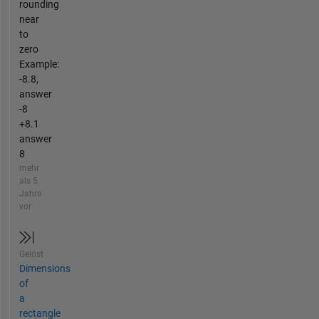
rounding
near
to
zero
Example:
-8.8,
answer
-8
+8.1
answer
8
mehr
als 5
Jahre
vor
Gelöst
Dimensions
of
a
rectangle