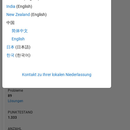
India
(English)
20
New Zealand
(English)
10
0
中国
07/21
03/22
11/22
07/23
11/24
07/25
03/26
08/21
05/22
02/23
11/23
08/24
05/25
02/26
11/20
09/21
07/22
05/23
L
03/24
01/25
11/25
简体中文
ZEITACHSE
English
日本
(日本語)
RANG
한국
(한국어)
2.427
of
178.268
Kontakt zu Ihrer lokalen Niederlassung
BEITRÄGE
0
Probleme
89
Lösungen
PUNKTESTAND
1.333
ANZAHL