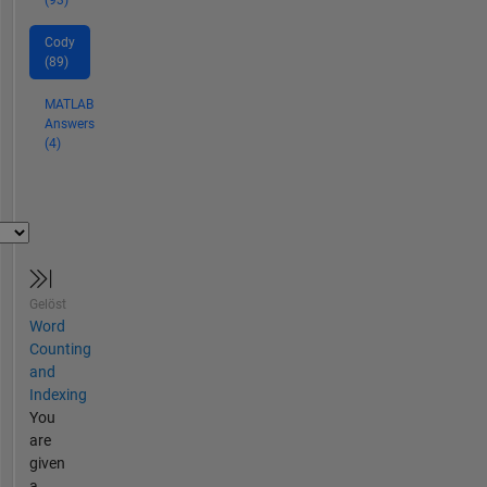
(93)
Cody
(89)
MATLAB
Answers
(4)
Gelöst
Word
Counting
and
Indexing
You
are
given
a