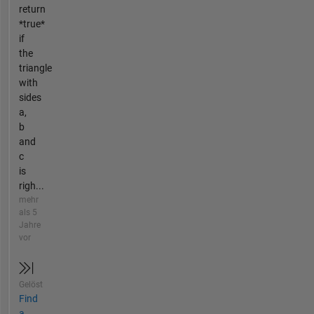
return
*true*
if
the
triangle
with
sides
a,
b
and
c
is
righ...
mehr
als 5
Jahre
vor
Gelöst
Find
a