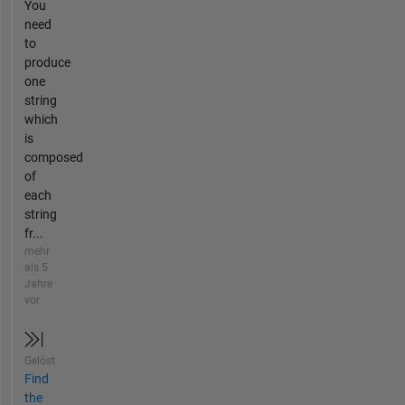
You
need
to
produce
one
string
which
is
composed
of
each
string
fr...
mehr
als 5
Jahre
vor
Gelöst
Find
the