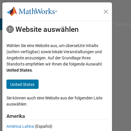
Weiter zum Inhalt
Community
Profile
B Answers
File Exchange
Cody
AI Chat Playground
Diskussi
Website auswählen
Wählen Sie eine Website aus, um übersetzte Inhalte
Thukiller
(sofern verfügbar) sowie lokale Veranstaltungen und
Angebote anzuzeigen. Auf der Grundlage Ihres
Last
Standorts empfehlen wir Ihnen die folgende Auswahl:
seen:
United States
.
mehr
als 4
United States
Jahre
vor
|
Sie können auch eine Website aus der folgenden Liste
Aktiv
auswählen:
seit
2020
Amerika
América Latina
(Español)
Followers: