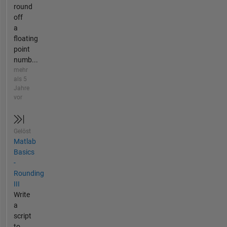
round
off
a
floating
point
numb...
mehr
als 5
Jahre
vor
Gelöst
Matlab
Basics
-
Rounding
III
Write
a
script
to