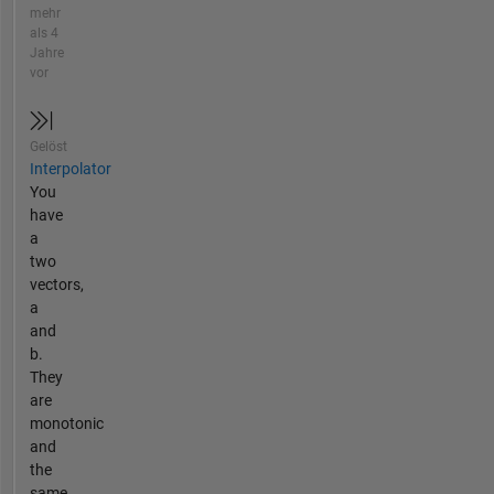
mehr
als 4
Jahre
vor
Gelöst
Interpolator
You
have
a
two
vectors,
a
and
b.
They
are
monotonic
and
the
same