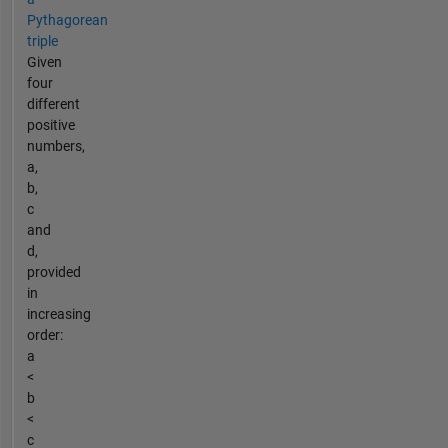
Pythagorean
triple
Given
four
different
positive
numbers,
a,
b,
c
and
d,
provided
in
increasing
order:
a
<
b
<
c