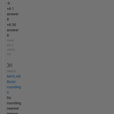
-9
+8.1
answer
8
+8.50
answer
8
mehr
als 5
Jahre
vor
Gelöst
MATLAB
Basic:
rounding
II
Do
rounding
nearest
integer.