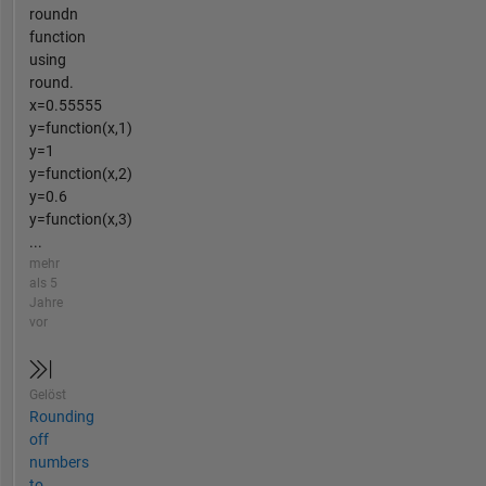
roundn
function
using
round.
x=0.55555
y=function(x,1)
y=1
y=function(x,2)
y=0.6
y=function(x,3)
...
mehr
als 5
Jahre
vor
Gelöst
Rounding
off
numbers
to