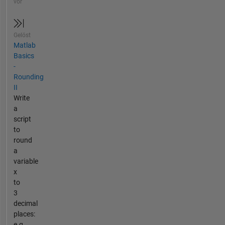
vor
Gelöst
Matlab
Basics
-
Rounding
II
Write
a
script
to
round
a
variable
x
to
3
decimal
places:
e.g.