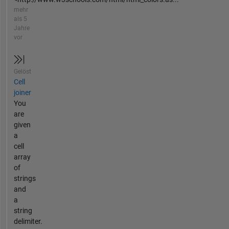
mehr
als 5
Jahre
vor
Gelöst
Cell
joiner
You
are
given
a
cell
array
of
strings
and
a
string
delimiter.