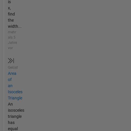
is
x,
find
the
width...
mehr
als 5
Jahre
vor
Gelöst
Area
of
an
Isoceles
Triangle
An
isosceles
triangle
has
equal