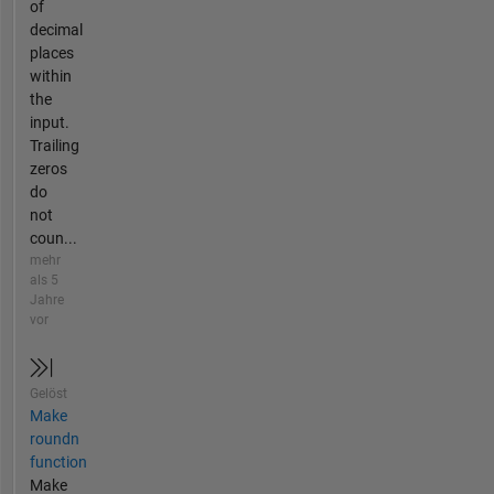
of
decimal
places
within
the
input.
Trailing
zeros
do
not
coun...
mehr
als 5
Jahre
vor
Gelöst
Make
roundn
function
Make