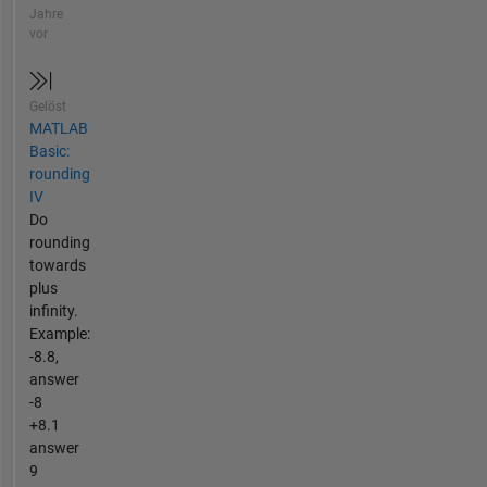
Jahre
vor
Gelöst
MATLAB
Basic:
rounding
IV
Do
rounding
towards
plus
infinity.
Example:
-8.8,
answer
-8
+8.1
answer
9