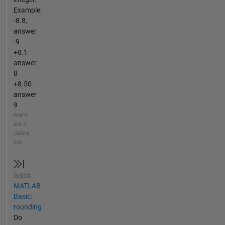
Example:
-8.8,
answer
-9
+8.1
answer
8
+8.50
answer
9
mehr
als 5
Jahre
vor
Gelöst
MATLAB
Basic:
rounding
Do