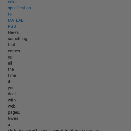
color
specification
to
MATLAB
RGB
Here's
something
that
comes
up
all
the
time
if
you
deal
with
web
pages.
Given
a
<http://www.w3schools.com/html/html_colors.as...