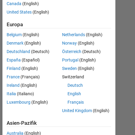
0
Canada
(English)
United States
(English)
Following:
0
Europa
Belgium
(English)
Netherlands
(English)
Follow
Denmark
(English)
Norway
(English)
Deutschland
(Deutsch)
Österreich
(Deutsch)
España
(Español)
Portugal
(English)
Dashboard
Finland
(English)
Sweden
(English)
France
(Français)
Switzerland
Statistik
Ireland
(English)
Deutsch
Cody
MATLAB Answers
All
Italia
(Italiano)
English
Luxembourg
(English)
Français
-10
-20
15
25
35
45
55
80
-5
5
70
United Kingdom
(English)
60
50
Asien-Pazifik
BEITRÄGE
40
10
Australia
(English)
30