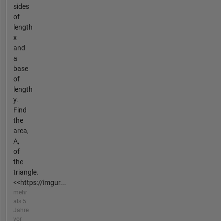
sides
of
length
x
and
a
base
of
length
y.
Find
the
area,
A,
of
the
triangle.
<<https://imgur...
mehr
als 5
Jahre
vor