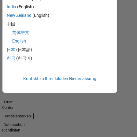
India
(English)
New Zealand
(English)
中国
简体中文
No
English
Endorsements
日本
(日本語)
received
한국
(한국어)
Kontakt zu Ihrer lokalen Niederlassung
Trust
Center
Handelsmarken
Datenschutz-
Richtlinien