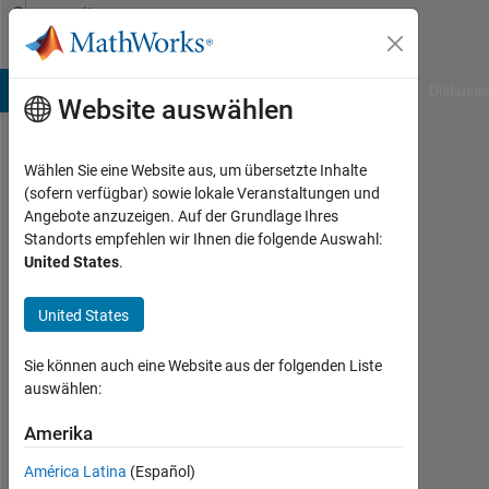
Weiter zum Inhalt
Community
Profile
B Answers
File Exchange
Cody
AI Chat Playground
Diskussi
Website auswählen
Wählen Sie eine Website aus, um übersetzte Inhalte
Thukiller
(sofern verfügbar) sowie lokale Veranstaltungen und
Angebote anzuzeigen. Auf der Grundlage Ihres
Aktiv
Standorts empfehlen wir Ihnen die folgende Auswahl:
seit
United States
.
2020
United States
Followers:
0
Sie können auch eine Website aus der folgenden Liste
Following:
auswählen:
0
Amerika
América Latina
(Español)
Follow