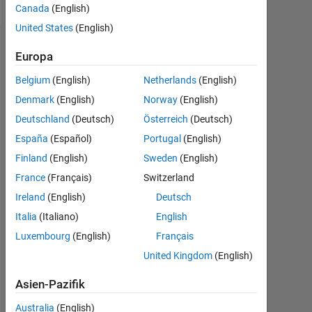
Canada
(English)
United States
(English)
Empfehlungen
Europa
Please
Belgium
(English)
Netherlands
(English)
login
Denmark
(English)
Norway
(English)
to
Deutschland
(Deutsch)
Österreich
(Deutsch)
endorse
this
España
(Español)
Portugal
(English)
person
Finland
(English)
Sweden
(English)
in
France
(Français)
Switzerland
a
skill
Ireland
(English)
Deutsch
Italia
(Italiano)
English
Luxembourg
(English)
Français
United Kingdom
(English)
Asien-Pazifik
Australia
(English)