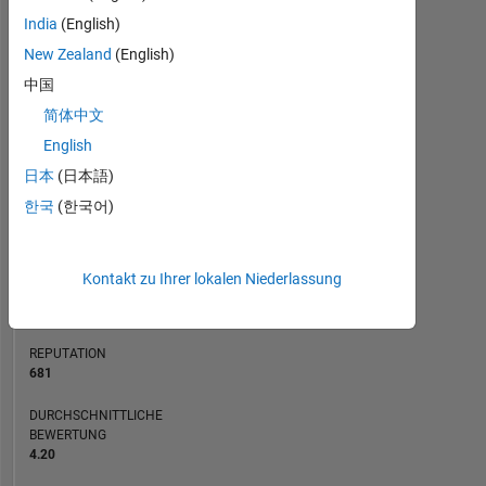
India
(English)
BEITRÄGE
New Zealand
(English)
L
1
中国
简体中文
English
0
08/10
06/12
04/14
02/16
12/17
10/19
08/21
06/23
04/25
11/10
12/12
01/15
02/17
03/19
04/21
05/23
06/25
10/08
03/11
08/13
01/16
06/18
L
11/20
04/23
09/25
日本
(日本語)
ZEITACHSE
한국
(한국어)
RANG
Kontakt zu Ihrer lokalen Niederlassung
2.561
of
21.508
REPUTATION
681
DURCHSCHNITTLICHE
BEWERTUNG
4.20