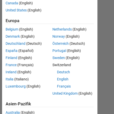
0
Canada
(English)
United States
(English)
Follow
Europa
Nachricht
Belgium
(English)
Netherlands
(English)
-
-
Denmark
(English)
Norway
(English)
-
Deutschland
(Deutsch)
Österreich
(Deutsch)
Professional
España
(Español)
Portugal
(English)
Interests:
Mehr
Image
Finland
(English)
Sweden
(English)
anzeigen
processing
France
(Français)
Switzerland
Ireland
(English)
Deutsch
Dashboard
Italia
(Italiano)
English
Statistik
Luxembourg
(English)
Français
United Kingdom
(English)
File Exchange
Asien-Pazifik
-2
-1
3
2
Australia
(English)