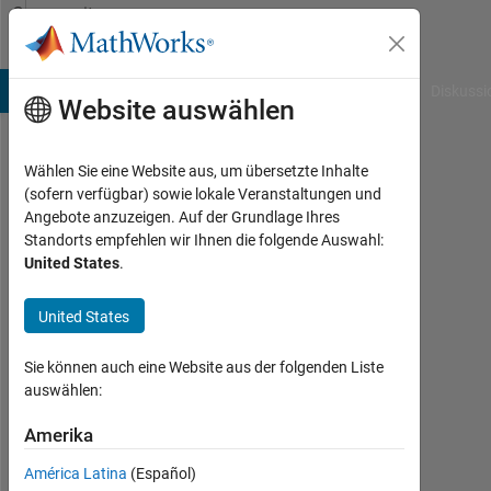
Weiter zum Inhalt
Community
Profile
B Answers
File Exchange
Cody
AI Chat Playground
Diskussi
Website auswählen
Wählen Sie eine Website aus, um übersetzte Inhalte
Carlos
(sofern verfügbar) sowie lokale Veranstaltungen und
Angebote anzuzeigen. Auf der Grundlage Ihres
Martinez-
Standorts empfehlen wir Ihnen die folgende Auswahl:
United States
.
Ortiz
Aktiv
United States
seit
2008
Sie können auch eine Website aus der folgenden Liste
auswählen:
Followers:
0
Amerika
Following:
América Latina
(Español)