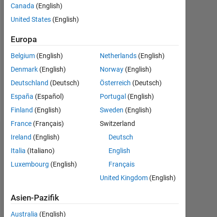
0
Canada
(English)
United States
(English)
Follow
Europa
Nachricht
Belgium
(English)
Netherlands
(English)
-
-
Denmark
(English)
Norway
(English)
-
Deutschland
(Deutsch)
Österreich
(Deutsch)
Professional
España
(Español)
Portugal
(English)
Interests:
Mehr
Image
Finland
(English)
Sweden
(English)
anzeigen
processing
France
(Français)
Switzerland
Ireland
(English)
Deutsch
Abzeichen
Italia
(Italiano)
English
Carlos
Luxembourg
(English)
Français
Martinez-
Ortiz's
United Kingdom
(English)
Abzeichen
Asien-Pazifik
File
Australia
(English)
Exchange
Alle