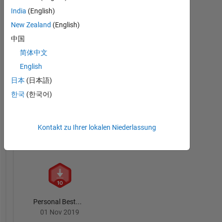
Abzeichen
India
(English)
New Zealand
(English)
中国
简体中文
English
First Submission
日本
(日本語)
09 Oct 2019
한국
(한국어)
Kontakt zu Ihrer lokalen Niederlassung
First Review
09 Oct 2019
Personal Best...
01 Nov 2019