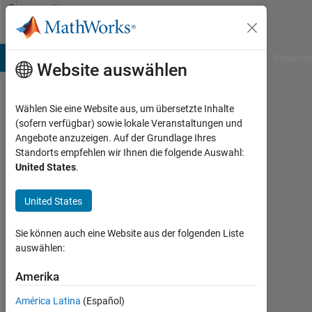
Weiter zum Inhalt
Community
Profile
B Answers
File Exchange
Cody
AI Chat Playground
Diskussi
Website auswählen
Wählen Sie eine Website aus, um übersetzte Inhalte
Carlos
(sofern verfügbar) sowie lokale Veranstaltungen und
Angebote anzuzeigen. Auf der Grundlage Ihres
Martinez-
Standorts empfehlen wir Ihnen die folgende Auswahl:
United States
.
Ortiz
Aktiv
United States
seit
2008
Sie können auch eine Website aus der folgenden Liste
auswählen:
Followers:
0
Amerika
Following:
América Latina
(Español)