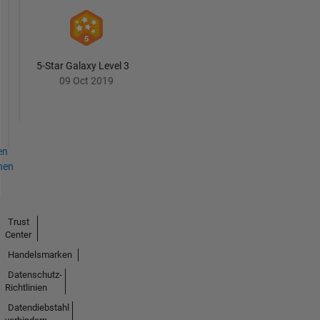
5-Star Galaxy Level 3
09 Oct 2019
en
hen
Trust
Center
Handelsmarken
Datenschutz-
Richtlinien
Datendiebstahl