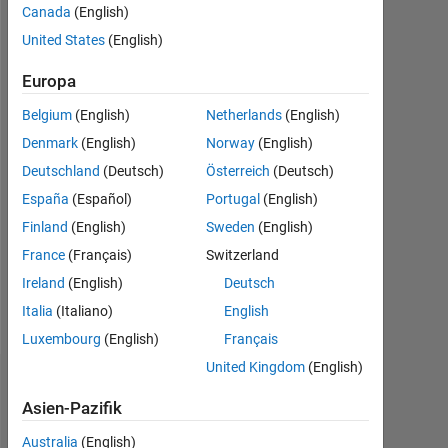
Canada
(English)
|
Aktiv
United States
(English)
seit
Europa
2020
Belgium
(English)
Netherlands
(English)
Followers:
0
Denmark
(English)
Norway
(English)
Deutschland
(Deutsch)
Österreich
(Deutsch)
Following:
España
(Español)
Portugal
(English)
0
Finland
(English)
Sweden
(English)
France
(Français)
Switzerland
Follow
Ireland
(English)
Deutsch
Nachricht
Italia
(Italiano)
English
Luxembourg
(English)
Français
United Kingdom
(English)
Dashboard
Asien-Pazifik
Statistik
Australia
(English)