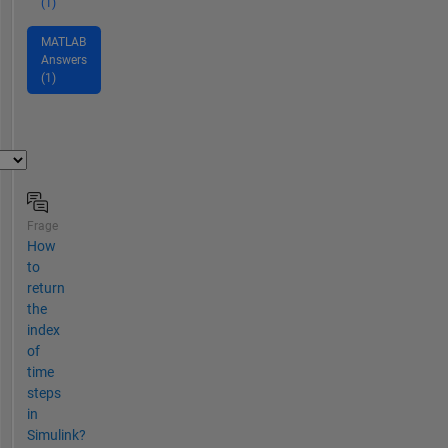
(1)
MATLAB
Answers
(1)
Frage
How
to
return
the
index
of
time
steps
in
Simulink?