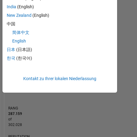
India
(English)
MATLAB Answers
New Zealand
(English)
-2
-1
3
2
中国
简体中文
English
BEITRÄGE
L
1
日本
(日本語)
한국
(한국어)
0
Kontakt zu Ihrer lokalen Niederlassung
06/21
02/22
10/22
06/23
10/24
06/25
02/26
07/21
04/22
01/23
10/23
07/24
04/25
01/26
10/20
08/21
06/22
04/23
L
02/24
12/24
10/25
08/26
ZEITACHSE
RANG
287.159
of
302.028
REPUTATION