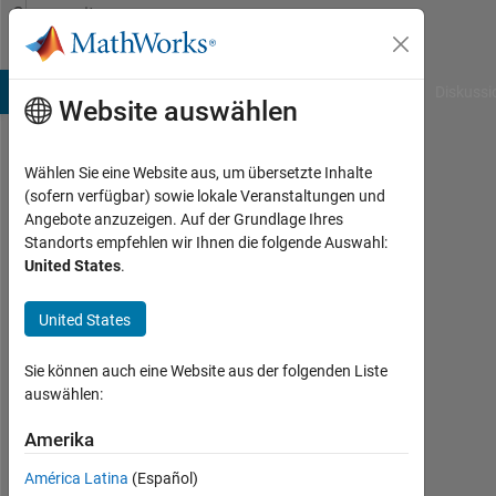
Weiter zum Inhalt
Community
Profile
B Answers
File Exchange
Cody
AI Chat Playground
Diskussi
Website auswählen
Wählen Sie eine Website aus, um übersetzte Inhalte
Ammar
(sofern verfügbar) sowie lokale Veranstaltungen und
Angebote anzuzeigen. Auf der Grundlage Ihres
S.
Standorts empfehlen wir Ihnen die folgende Auswahl:
United States
.
Politecnico
di
United States
Torino,
Italy
Sie können auch eine Website aus der folgenden Liste
auswählen:
Last
seen:
Amerika
fast 6
Jahre
América Latina
(Español)
vor