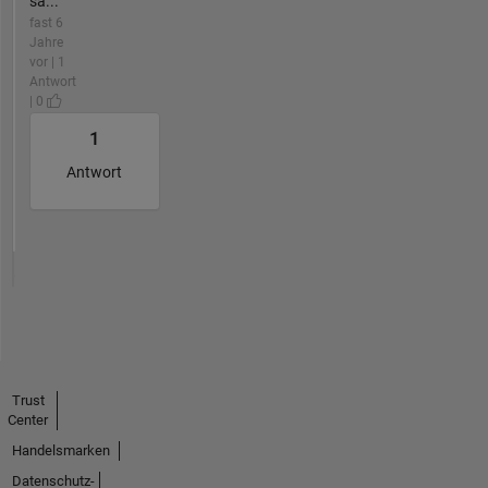
sa...
fast 6
Jahre
vor | 1
Antwort
| 0
1
Antwort
Trust
Center
Handelsmarken
Datenschutz-