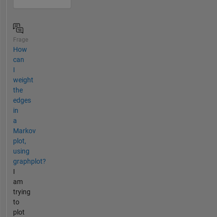
Frage
How
can
I
weight
the
edges
in
a
Markov
plot,
using
graphplot?
I
am
trying
to
plot