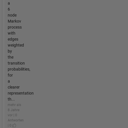
a
6
node
Markov
process
with
edges
weighted
by
the
transition
probabilities,
for
a
clearer
representation
th...
mehr als
8 Jahre
vor | 0
Antworten
| 0