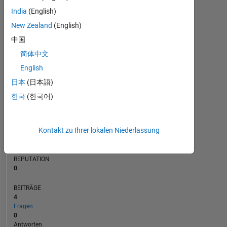
BEITRÄGE
India
(English)
L
New Zealand
(English)
1
中国
简体中文
0
01/19
12/19
11/20
10/21
09/22
08/23
07/24
06/25
05/26
02/19
02/20
02/21
02/22
02/23
02/24
02/26
02/18
04/19
06/20
08/21
L
10/22
12/23
02/25
04/26
English
ZEITACHSE
日本
(日本語)
한국
(한국어)
RANG
115.834
Kontakt zu Ihrer lokalen Niederlassung
of
302.034
REPUTATION
0
BEITRÄGE
4
Fragen
0
Antworten