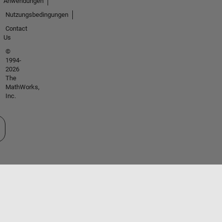
Anwendungen
Nutzungsbedingungen
Contact
Us
©
1994-
2026
The
MathWorks,
Inc.
 auswählen