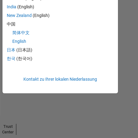
India
(English)
New Zealand
(English)
中国
简体中文
English
日本
(日本語)
No
한국
(한국어)
Endorsements
received
Kontakt zu Ihrer lokalen Niederlassung
Trust
Center