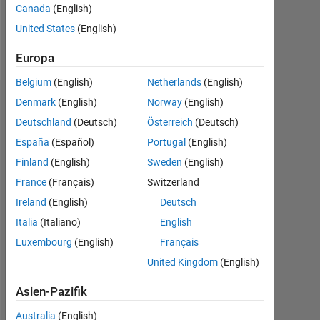
Canada
(English)
Follow
United States
(English)
Nachricht
Europa
Belgium
(English)
Netherlands
(English)
Denmark
(English)
Norway
(English)
Empfehlungen
Deutschland
(Deutsch)
Österreich
(Deutsch)
Please
España
(Español)
Portugal
(English)
login
Finland
(English)
Sweden
(English)
to
endorse
France
(Français)
Switzerland
this
Ireland
(English)
Deutsch
person
Italia
(Italiano)
English
in
a
Luxembourg
(English)
Français
skill
United Kingdom
(English)
Asien-Pazifik
Australia
(English)