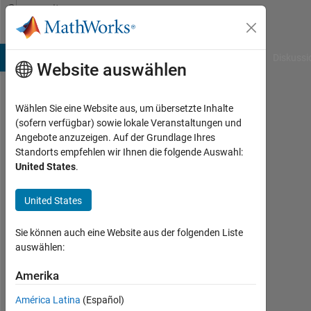
Weiter zum Inhalt
Community
Profile
B Answers
File Exchange
Cody
AI Chat Playground
Diskussi
Website auswählen
Wählen Sie eine Website aus, um übersetzte Inhalte
Simon
(sofern verfügbar) sowie lokale Veranstaltungen und
Angebote anzuzeigen. Auf der Grundlage Ihres
Howest
Standorts empfehlen wir Ihnen die folgende Auswahl:
United States
.
Aktiv
seit
2011
United States
Followers:
Sie können auch eine Website aus der folgenden Liste
0
auswählen:
Following:
Amerika
0
América Latina
(Español)