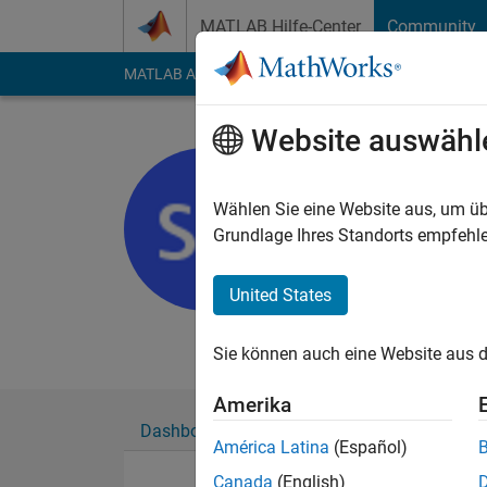
Weiter zum Inhalt
MATLAB Hilfe-Center
Community
MATLAB Answers
File Exchange
Cody
AI Cha
Website auswähl
Simon
Howest
Wählen Sie eine Website aus, um üb
Grundlage Ihres Standorts empfehle
Aktiv seit 2011
Followers:
0
Followi
United States
Follow
Nachri
Sie können auch eine Website aus d
Amerika
Dashboard
Abzeichen
Empfehlungen
América Latina
(Español)
Canada
(English)