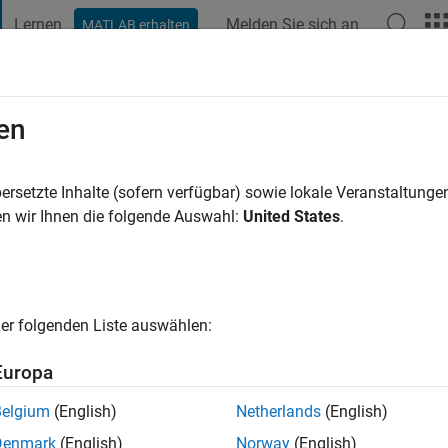
Lernen
Melden Sie sich an
MATLAB erhalten
t Playground
Diskussionen
Wettbewerbe
Blogs
Veröffentlic
en
ha
re vor
|
Aktiv seit 2020
ersetzte Inhalte (sofern verfügbar) sowie lokale Veranstaltung
ng:
0
n wir Ihnen die folgende Auswahl:
United States
.
er folgenden Liste auswählen:
Europa
Belgium
(English)
Netherlands
(English)
RANG
Denmark
(English)
Norway
(English)