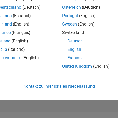
16.868
of 302.028
Deutschland
(Deutsch)
Österreich
(Deutsch)
España
(Español)
Portugal
(English)
REPUTATION
2
inland
(English)
Sweden
(English)
rance
(Français)
Switzerland
BEITRÄGE
0
Fragen
reland
(English)
Deutsch
4
Antworten
talia
(Italiano)
English
ANTWORTZUS
Luxembourg
(English)
Français
0.00%
/23
08/23
L
02/24
08/24
02/25
08/25
02/26
08/26
United Kingdom
(English)
ZEITACHSE
ERHALTENE
STIMMEN
1
Kontakt zu Ihrer lokalen Niederlassung