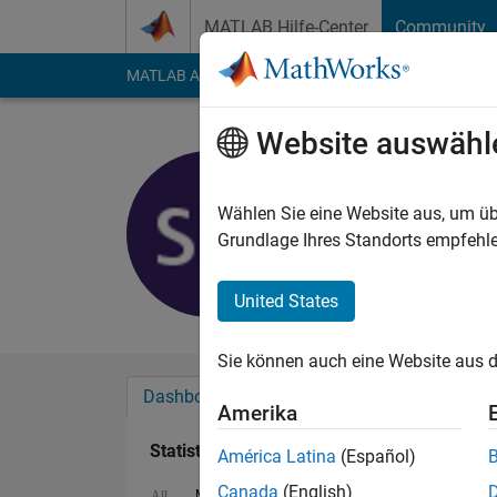
Weiter zum Inhalt
MATLAB Hilfe-Center
Community
MATLAB Answers
File Exchange
Cody
AI Cha
Website auswähl
Samir Mit
Last seen: fast 4 Jah
Wählen Sie eine Website aus, um üb
Followers:
0
Followi
Grundlage Ihres Standorts empfehle
Follow
United States
Sie können auch eine Website aus d
Dashboard
Abzeichen
Empfehlungen
Amerika
Statistik
América Latina
(Español)
Canada
(English)
MATLAB Answers
File Exchange
All