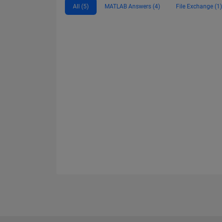
All (5)
MATLAB Answers (4)
File Exchange (1)