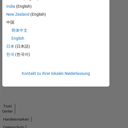
India
(English)
New Zealand
(English)
中国
简体中文
English
No
日本
(日本語)
Endorsements
한국
(한국어)
received
Kontakt zu Ihrer lokalen Niederlassung
Trust
Center
Handelsmarken
Datenschutz-