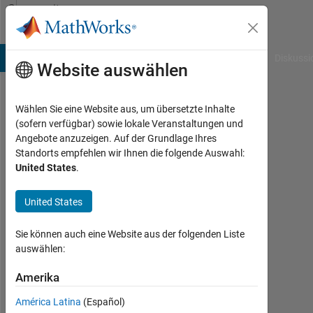
Weiter zum Inhalt
Community
Profile
B Answers
File Exchange
Cody
AI Chat Playground
Diskussi
Website auswählen
Wählen Sie eine Website aus, um übersetzte Inhalte
Samir
(sofern verfügbar) sowie lokale Veranstaltungen und
Angebote anzuzeigen. Auf der Grundlage Ihres
Mitha
Standorts empfehlen wir Ihnen die folgende Auswahl:
United States
.
Aktiv
seit
2020
United States
Followers:
Sie können auch eine Website aus der folgenden Liste
0
auswählen:
Following:
Amerika
0
América Latina
(Español)