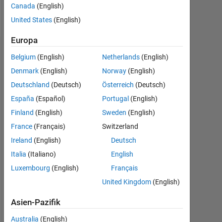
Canada
(English)
Follow
United States
(English)
Europa
Empfehlungen
Belgium
(English)
Netherlands
(English)
Denmark
(English)
Norway
(English)
Please
Deutschland
(Deutsch)
Österreich
(Deutsch)
login
to
España
(Español)
Portugal
(English)
endorse
Finland
(English)
Sweden
(English)
this
France
(Français)
Switzerland
person
in
Ireland
(English)
Deutsch
a
Italia
(Italiano)
English
skill
Luxembourg
(English)
Français
United Kingdom
(English)
Asien-Pazifik
Australia
(English)