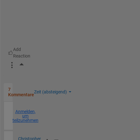
More Actions
7
Zeit (absteigend)
Kommentare
Anmelden,
um
teilzunehmen
Christopher