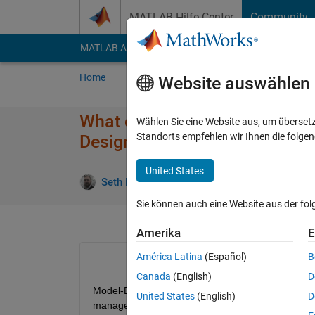
Weiter zum Inhalt
MATLAB Hilfe-Center
Community
MATLAB Answers
File Exchange
Cody
AI Cha
Home
Fragen
Antworten
Durchsuchen
Website auswählen
What configuration manageme
Wählen Sie eine Website aus, um überset
Standorts empfehlen wir Ihnen die folge
Design?
United States
Seth Popinchalk
20 Jun. 2011
3 Antw
Sie können auch eine Website aus der fo
Amerika
E
América Latina
(Español)
B
Canada
(English)
D
Model-Based Design produces multiple files that r
United States
(English)
D
management. With all these files to keep track o