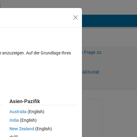
hen
Mehr
Melden Sie sich an, um diese Frage zu
e anzuzeigen. Auf der Grundlage Ihres
beantworten.
Weiterleiten
Anmelden, um Aktivität
zu verfolgen
Asien-Pazifik
anzeigen
Gefragt:
Australia
(English)
Seth Popinchalk
India
(English)
am 20 Jun. 2011
New Zealand
(English)
Akzeptiert: