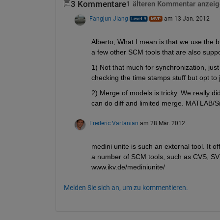
3 Kommentare
1 älteren Kommentar anzeig
Fangjun Jiang
am 13 Jan. 2012
Alberto, What I mean is that we use the b
a few other SCM tools that are also sup
1) Not that much for synchronization, jus
checking the time stamps stuff but opt to 
2) Merge of models is tricky. We really di
can do diff and limited merge. MATLAB/Simu
Frederic Vartanian
am 28 Mär. 2012
medini unite is such an external tool. It
a number of SCM tools, such as CVS, SVN,
www.ikv.de/mediniunite/
Melden Sie sich an, um zu kommentieren.