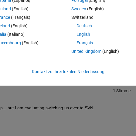
spaña
(Español)
Portugal
(English)
inland
(English)
Sweden
(English)
rance
(Français)
Switzerland
reland
(English)
Deutsch
talia
(Italiano)
English
uxembourg
(English)
Français
Melden Sie sich an, um diese Frage zu bean
United Kingdom
(English)
Weiterleiten
Anmelden, um Aktivität zu v
Kontakt zu Ihrer lokalen Niederlassung
1 Stimme
p... but I am evaluating switching us over to SVN.