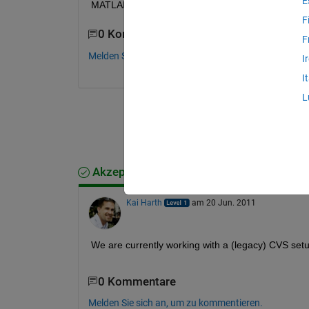
E
MATLAB and Simulink files?
F
0 Kommentare
F
Melden Sie sich an, um zu kommentieren.
I
I
L
Akzeptierte Antwort
Kai Harth
am 20 Jun. 2011
We are currently working with a (legacy) CVS setu
0 Kommentare
Melden Sie sich an, um zu kommentieren.