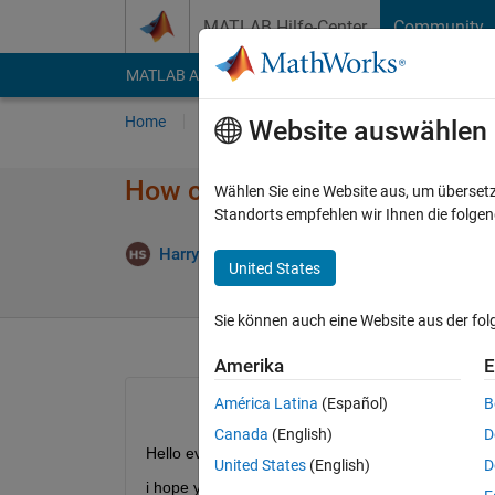
Weiter zum Inhalt
MATLAB Hilfe-Center
Community
MATLAB Answers
File Exchange
Cody
AI Cha
Home
Fragen
Antworten
Durchsuchen
Website auswählen
How can i fill a pre-allocated 
Wählen Sie eine Website aus, um überset
Standorts empfehlen wir Ihnen die folge
Aktua
Harry Smith
25 Jul. 2021
1 Antwort
United States
Sie können auch eine Website aus der fo
Amerika
E
América Latina
(Español)
B
Canada
(English)
D
Hello everyone!
United States
(English)
D
i hope you can help me.