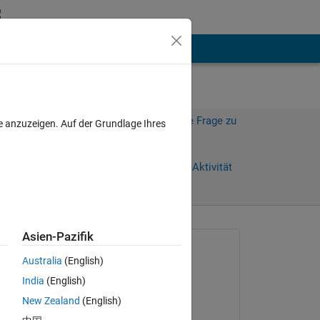
hen
Mehr
Melden Sie sich an, um diese Frage zu
e anzuzeigen. Auf der Grundlage Ihres
beantworten.
Weiterleiten
Anmelden, um Aktivität
zu verfolgen
anzeigen
Asien-Pazifik
Gefragt:
Australia
(English)
Harry Smith
India
(English)
am 25 Jul. 2021
New Zealand
(English)
Kommentiert: