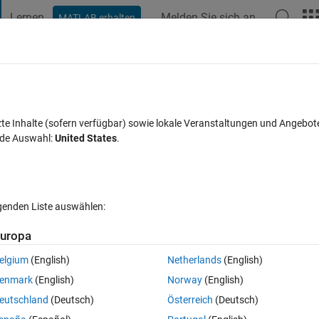
Lernen
Melden Sie sich an
MATLAB erhalten
t Playground
Diskussionen
Wettbewerbe
Blogs
Veröffentlic
FAQs zu MATLAB
Mehr
matrix 2D?
zte Inhalte (sofern verfügbar) sowie lokale Veranstaltungen und Angebot
nde Auswahl:
United States
.
lisiert 25 Jul. 2021
4 Ansichten (30 Tage)
lgenden Liste auswählen:
Ältere Kommentare 
uropa
elgium
(English)
Netherlands
(English)
0 Stimmen
In MATLAB Online öffnen
enmark
(English)
Norway
(English)
eutschland
(Deutsch)
Österreich
(Deutsch)