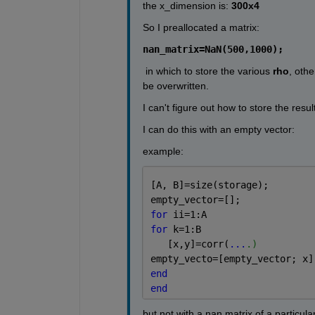
the x_dimension is: 
300x4
So I preallocated a matrix:
nan_matrix=NaN(500,1000);
 in which to store the various 
rho
, othe
be overwritten.
I can't figure out how to store the resul
I can do this with an empty vector:
example:
[A, B]=size(storage);
empty_vector=[];
for 
ii=1:A
for 
k=1:B
   [x,y]=corr(
...
.)
empty_vecto=[empty_vector; x]
end
end
but not with a nan matrix of a particula