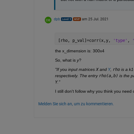
dpb
am 25 Jul. 2021
[rho, p_val]=corr(x,y, 
'type'
, 
the x_dimension is: 300x4
So, what is 
y
?
"If you input matrices 
X
 and 
Y
, 
rho
 is a k
respectively. The entry 
rho(a,b)
 is the 
Y
."
I still don't follow why you think you need 
Melden Sie sich an, um zu kommentieren.