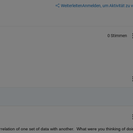
Weiterleiten
Anmelden, um Aktivität zu v
0 Stimmen
rrelation of one set of data with another.  What were you thinking of doi