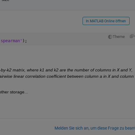
In MATLAB Online öffnen
Theme
'spearman'
);
1-by-k2 matrix, where k1 and k2 are the number of columns in 
X
 and 
Y
, 
pairwise linear correlation coefficient between column a in 
X
other storage...
Melden Sie sich an, um diese Frage zu bean