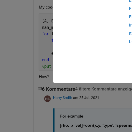
E
My code is:
F
F
[A, B]=size(storage);
I
nan_matrix=NaN(500,1000);
I
for 
ii=1:A
for 
k=1:B
L
       [x,y]=corr(
...
.)
    end
end
%put x-values in the nan_matrix and sa
How?
6 Kommentare
4 ältere Kommentare anzeig
Harry Smith
am 25 Jul. 2021
For example:
[rho, p_val]=corr(x,y, 'type', 'spearm