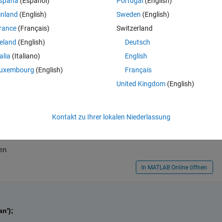
spaña
(Español)
Portugal
(English)
inland
(English)
Sweden
(English)
rance
(Français)
Switzerland
Theme
reland
(English)
Deutsch
talia
(Italiano)
English
uxembourg
(English)
Français
United Kingdom
(English)
ve this matrix
Kontakt zu Ihrer lokalen Niederlassung
en
In MATLAB Online öffnen
an');