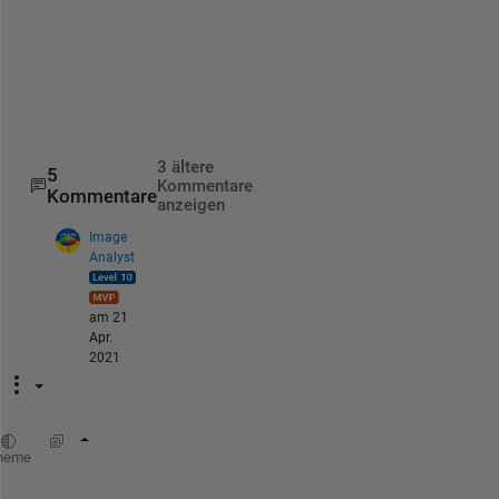
e
.
3 ältere
5
Kommentare
Kommentare
anzeigen
Image
Analyst
am 21
Apr.
2021
props = regionprops(mask, 
'EquivDiameter'
);
heme
allDiameters = [props.EquivDiameter]