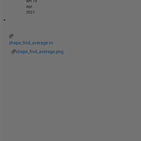
am 19
Apr.
2021
shape_find_average.m
shape_find_average.png
V
i
n
i
t
, 
I 
h
a
v
e 