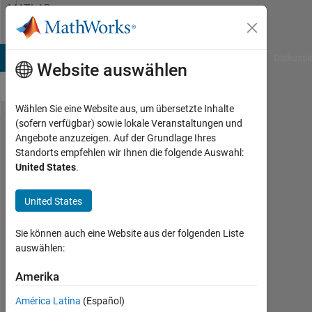
Weiter zum Inhalt
MATLAB
Answers
B Answers
File Exchange
Cody
AI Chat Playground
Diskussi
Website auswählen
Wählen Sie eine Website aus, um übersetzte Inhalte
(sofern verfügbar) sowie lokale Veranstaltungen und
Averaging
Angebote anzuzeigen. Auf der Grundlage Ihres
Standorts empfehlen wir Ihnen die folgende Auswahl:
the object
United States
.
in
multiple
United States
images
Sie können auch eine Website aus der folgenden Liste
auswählen:
Vinit
Nagda
Amerika
19
América Latina
(Español)
Apr.