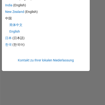
a
India
(English)
v
New Zealand
(English)
e 
中国
a 
c
简体中文
i
English
r
日本
(日本語)
c
u
한국
(한국어)
l
a
r 
Kontakt zu Ihrer lokalen Niederlassung
s
h
a
p
e
-
l
i
k