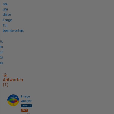
an,
um
diese
Frage
zu
beantworten.
n,
um
ät
zu
en
Antworten
(1)
Image
Analyst