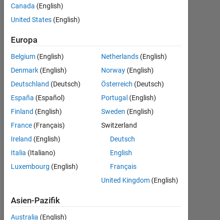
Canada
(English)
2021
1
United States
(English)
Antwort
Europa
Aktualisiert
Belgium
(English)
Netherlands
(English)
21 Apr.
Denmark
(English)
Norway
(English)
2021
4
Deutschland
(Deutsch)
Österreich
(Deutsch)
Ansichten
España
(Español)
Portugal
(English)
(30 Tage)
Finland
(English)
Sweden
(English)
France
(Français)
Switzerland
Ältere
Ireland
(English)
Deutsch
Kommentare
Italia
(Italiano)
English
anzeigen
Luxembourg
(English)
Français
United Kingdom
(English)
Asien-Pazifik
I 
Australia
(English)
h