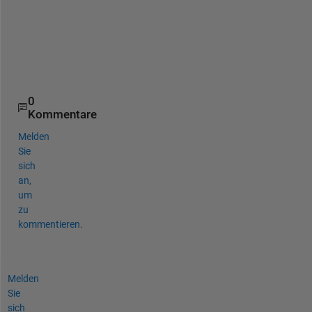
h
e
l
p
.
0
Kommentare
Melden
Sie
sich
an,
um
zu
kommentieren.
Melden
Sie
sich