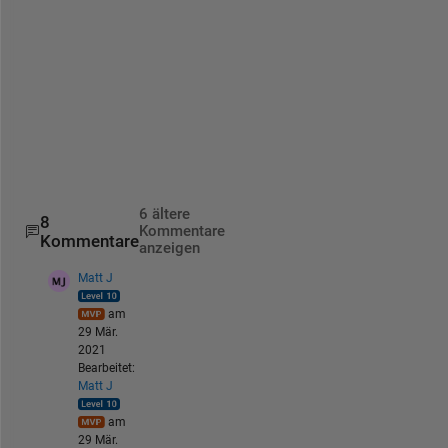
q
u
e 
t
i
m
e
6 ältere
8
Kommentare
Kommentare
anzeigen
Matt J
am
29 Mär.
2021
Bearbeitet:
Matt J
am
29 Mär.