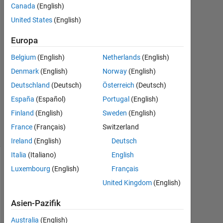
Feb.
Canada
(English)
2021
United States
(English)
1
Antwort
Europa
Antwort
Belgium
(English)
Netherlands
(English)
akzeptiert
Denmark
(English)
Norway
(English)
Deutschland
(Deutsch)
Österreich
(Deutsch)
Aktualisiert
España
(Español)
Portugal
(English)
9 Feb. 2021
10
Finland
(English)
Sweden
(English)
Ansichten
France
(Français)
Switzerland
(30 Tage)
Ireland
(English)
Deutsch
Italia
(Italiano)
English
Luxembourg
(English)
Français
United Kingdom
(English)
Asien-Pazifik
Australia
(English)