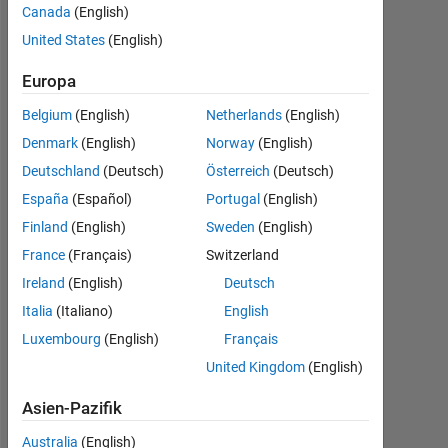
map ?
Canada
(English)
United States
(English)
Niraj
Europa
Bal
Tamang
Belgium
(English)
Netherlands
(English)
27
Denmark
(English)
Norway
(English)
Jan.
Deutschland
(Deutsch)
Österreich
(Deutsch)
2021
España
(Español)
Portugal
(English)
1
Antwort
Finland
(English)
Sweden
(English)
France
(Français)
Switzerland
Antwort
Ireland
(English)
Deutsch
akzeptiert
Italia
(Italiano)
English
Aktualisiert
Luxembourg
(English)
Français
27 Jan.
United Kingdom
(English)
2021
4
Asien-Pazifik
Ansichten
Australia
(English)
(30 Tage)