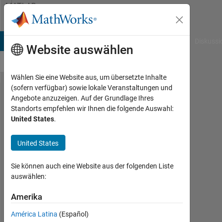
Weiter zum Inhalt
MATLAB
Answers
B Answers
File Exchange
Cody
AI Chat Playground
Diskussi
Website auswählen
Wählen Sie eine Website aus, um übersetzte Inhalte
(sofern verfügbar) sowie lokale Veranstaltungen und
How to
Angebote anzuzeigen. Auf der Grundlage Ihres
Standorts empfehlen wir Ihnen die folgende Auswahl:
join a
United States
.
double
variable
United States
and a
Sie können auch eine Website aus der folgenden Liste
strucure
auswählen:
variable
Amerika
to plot a
heat
América Latina
(Español)