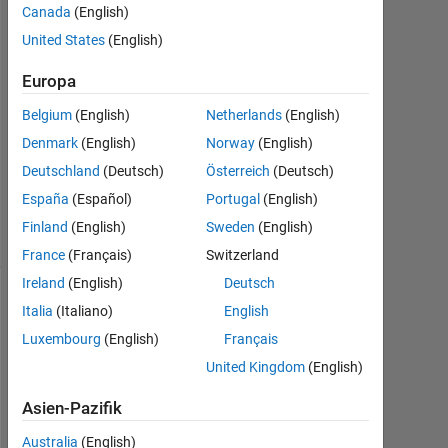
Canada
(English)
United States
(English)
mah
esi
Europa
8
Mär.
Belgium
(English)
Netherlands
(English)
2013
Denmark
(English)
Norway
(English)
2
Deutschland
(Deutsch)
Österreich
(Deutsch)
Antworten
9
España
(Español)
Portugal
(English)
Ansichten
Finland
(English)
Sweden
(English)
(30 Tage)
France
(Français)
Switzerland
Ireland
(English)
Deutsch
Italia
(Italiano)
English
Luxembourg
(English)
Français
United Kingdom
(English)
Asien-Pazifik
Australia
(English)