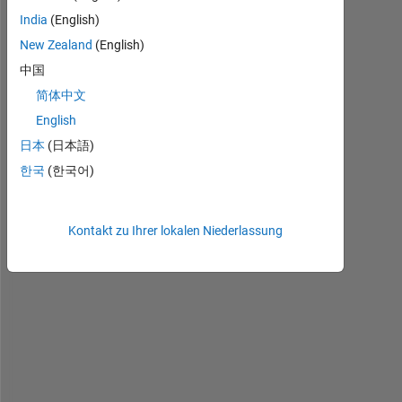
I 
India
(English)
w
a
New Zealand
(English)
n
中国
t 
简体中文
t
o 
English
h
日本
(日本語)
a
한국
(한국어)
v
e 
h
i
Kontakt zu Ihrer lokalen Niederlassung
s
t
o
g
r
a
m 
o
f 