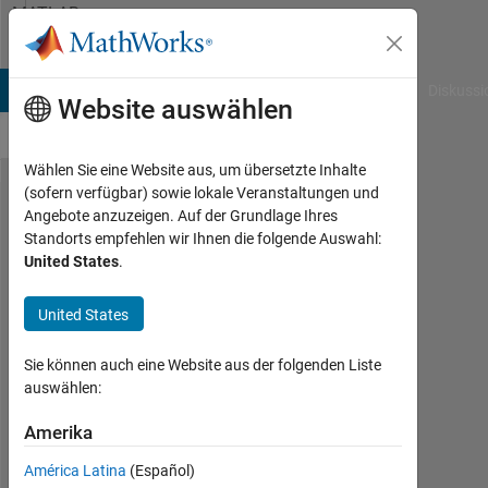
Weiter zum Inhalt
MATLAB
Answers
B Answers
File Exchange
Cody
AI Chat Playground
Diskussi
Website auswählen
Wählen Sie eine Website aus, um übersetzte Inhalte
(sofern verfügbar) sowie lokale Veranstaltungen und
program
Angebote anzuzeigen. Auf der Grundlage Ihres
Standorts empfehlen wir Ihnen die folgende Auswahl:
for sin
United States
.
wave
histogram
United States
with plot
Sie können auch eine Website aus der folgenden Liste
command,
auswählen:
not with
Amerika
hist
command
América Latina
(Español)