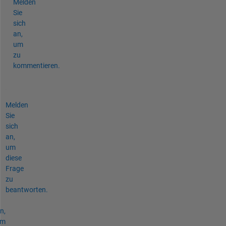
Melden
Sie
sich
an,
um
zu
kommentieren.
Melden
Sie
sich
an,
um
diese
Frage
zu
beantworten.
n,
um