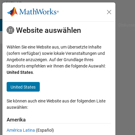
Weiter zum Inhalt
MATLAB
Answers
B Answers
File Exchange
Cody
AI Chat Playground
Diskussi
Website auswählen
Wählen Sie eine Website aus, um übersetzte Inhalte
(sofern verfügbar) sowie lokale Veranstaltungen und
output
Angebote anzuzeigen. Auf der Grundlage Ihres
Standorts empfehlen wir Ihnen die folgende Auswahl:
file text
United States
.
creation
text
United States
wrap
Sie können auch eine Website aus der folgenden Liste
around
auswählen:
Amerika
William
América Latina
(Español)
28