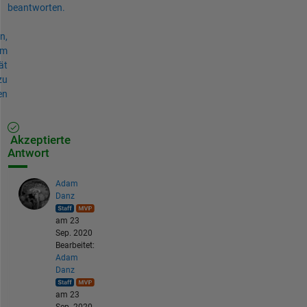
beantworten.
n,
um
ät
zu
en
Akzeptierte
Antwort
Adam
Danz
am 23
Sep. 2020
Bearbeitet:
Adam
Danz
am 23
Sep. 2020