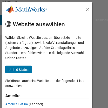
Weiter zum Inhalt
MATLAB
Answers
B Answers
File Exchange
Cody
AI Chat Playground
Diskussi
Website auswählen
Wählen Sie eine Website aus, um übersetzte Inhalte
(sofern verfügbar) sowie lokale Veranstaltungen und
Index
Angebote anzuzeigen. Auf der Grundlage Ihres
Standorts empfehlen wir Ihnen die folgende Auswahl:
months
United States
.
in
timetable
United States
Sie können auch eine Website aus der folgenden Liste
Eric
auswählen:
Escoto
23
Amerika
Sep.
2020
América Latina
(Español)