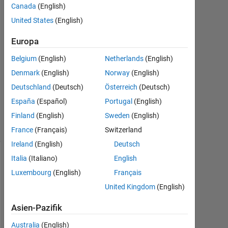
1
Canada
(English)
Antwort
United States
(English)
Antwort
Europa
akzeptiert
Belgium
(English)
Netherlands
(English)
Aktualisiert
Denmark
(English)
Norway
(English)
23 Sep.
Deutschland
(Deutsch)
Österreich
(Deutsch)
2020
España
(Español)
Portugal
(English)
15
Finland
(English)
Sweden
(English)
Ansichten
(30 Tage)
France
(Français)
Switzerland
Ireland
(English)
Deutsch
Italia
(Italiano)
English
Ältere
Luxembourg
(English)
Français
Kommentare
anzeigen
United Kingdom
(English)
Asien-Pazifik
Australia
(English)