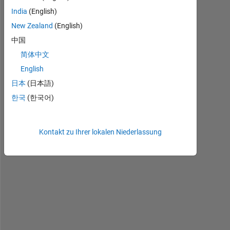
TTexample.mat
India
(English)
New Zealand
(English)
中国
I
简体中文
s 
t
English
h
日本
(日本語)
e
한국
(한국어)
r
e 
a 
c
Kontakt zu Ihrer lokalen Niederlassung
o
m
m
a
n
d 
t
o 
i