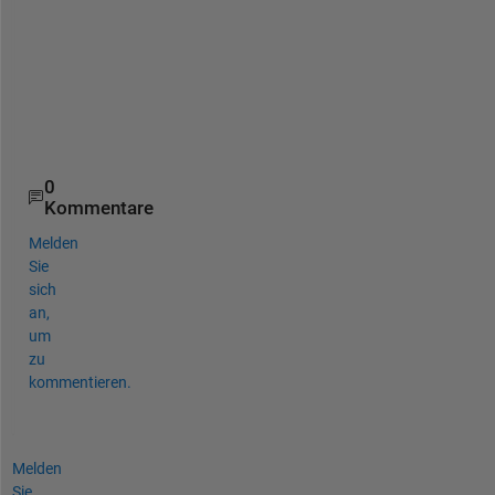
i
g
u
r
e
s
.
0
Kommentare
Melden
Sie
sich
an,
um
zu
kommentieren.
Melden
Sie