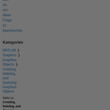
an,
um
diese
Frage
zu
beantworten.
Kategorien
MATLAB
Graphics
Graphics
Objects
Creating,
Deleting,
and
Querying
Graphics
Objects
Mehr zu
Creating,
Deleting, and