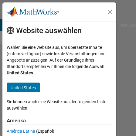
Weiter zum Inhalt
MATLAB
Answers
B Answers
File Exchange
Cody
AI Chat Playground
Diskussi
Website auswählen
Wählen Sie eine Website aus, um übersetzte Inhalte
(sofern verfügbar) sowie lokale Veranstaltungen und
Rendering
Angebote anzuzeigen. Auf der Grundlage Ihres
Standorts empfehlen wir Ihnen die folgende Auswahl:
EPS
United States
.
figures in
MATLAB
United States
2020
Sie können auch eine Website aus der folgenden Liste
different
auswählen:
than older
Amerika
versions?
América Latina
(Español)