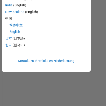
e
India
(English)
c
New Zealand
(English)
e
中国
n
t
简体中文
l
English
y 
日本
(日本語)
u
p
한국
(한국어)
d
a
t
Kontakt zu Ihrer lokalen Niederlassung
e
d 
f
r
o
m 
M
A
T