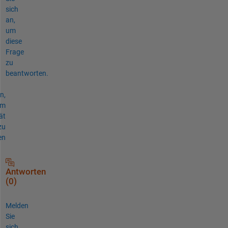
sich
an,
um
diese
Frage
zu
beantworten.
n,
um
ät
zu
en
Antworten
(0)
Melden
Sie
sich