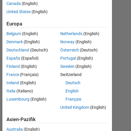
Darcy
Canada
(English)
Cordell
United States
(English)
8
Sep.
Europa
2020
Belgium
(English)
Netherlands
(English)
0
Denmark
(English)
Norway
(English)
Antworten
9
Deutschland
(Deutsch)
Österreich
(Deutsch)
Ansichten
España
(Español)
Portugal
(English)
(30 Tage)
Finland
(English)
Sweden
(English)
France
(Français)
Switzerland
Ireland
(English)
Deutsch
Italia
(Italiano)
English
Luxembourg
(English)
Français
United Kingdom
(English)
Asien-Pazifik
I 
Australia
(English)
r