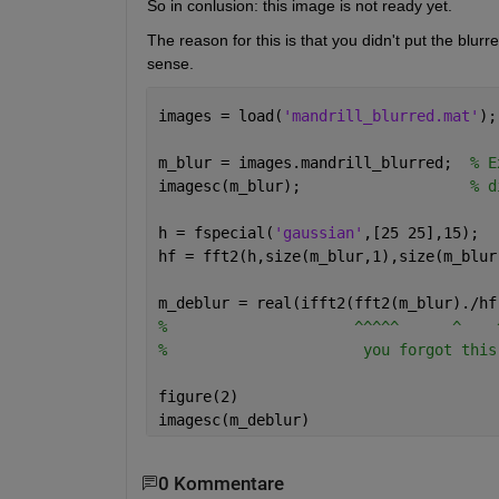
So in conlusion: this image is not ready yet.
The reason for this is that you didn't put the blurr
sense.
images = load(
'mandrill_blurred.mat'
);
m_blur = images.mandrill_blurred;  
% E
imagesc(m_blur);                   
% d
h = fspecial(
'gaussian'
,[25 25],15);  
hf = fft2(h,size(m_blur,1),size(m_blur
m_deblur = real(ifft2(fft2(m_blur)./hf
%                     ^^^^^      ^    
%                      you forgot this
figure(2)
imagesc(m_deblur)                     
0 Kommentare