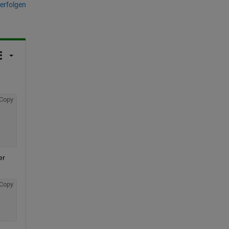
erfolgen
Copy
r 
Copy