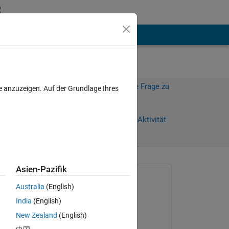
hen
Mehr
Melden Sie sich an, um diese Frage zu
e anzuzeigen. Auf der Grundlage Ihres
beantworten.
Weiterleiten
Anmelden, um Aktivität
zu verfolgen
anzeigen
Asien-Pazifik
Gefragt:
Australia
(English)
sid101
India
(English)
am 5 Aug. 2020
. I 
New Zealand
(English)
Kommentiert: