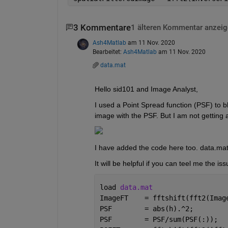
3 Kommentare
1 älteren Kommentar anzeig
Ash4Matlab
am 11 Nov. 2020
Bearbeitet:
Ash4Matlab
am 11 Nov. 2020
data.mat
Hello sid101 and Image Analyst,
I used a Point Spread function (PSF) to b
image with the PSF. But I am not getting
I have added the code here too. data.mat
It will be helpful if you can teel me the i
load 
data.mat
ImageFT    = fftshift(fft2(Imag
PSF        = abs(h).^2;        
PSF        = PSF/sum(PSF(:));  