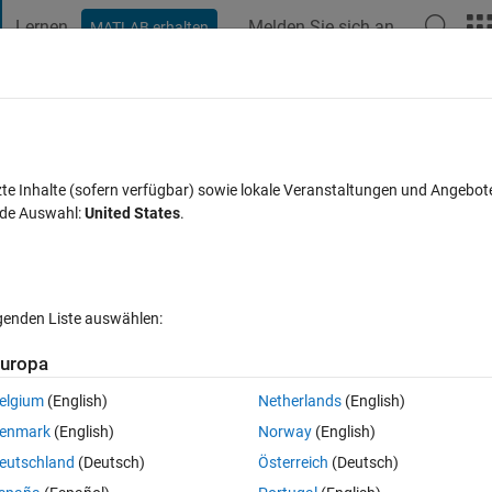
Lernen
Melden Sie sich an
MATLAB erhalten
t Playground
Diskussionen
Wettbewerbe
Blogs
Veröffentlic
FAQs zu MATLAB
Mehr
rse filtering
zte Inhalte (sofern verfügbar) sowie lokale Veranstaltungen und Angebot
nde Auswahl:
United States
.
 akzeptiert
Aktualisiert 30 Okt. 2022
54 Ansichten (30 Tage)
lgenden Liste auswählen:
Ältere Kommentare 
uropa
elgium
(English)
Netherlands
(English)
1 Stimme
In MATLAB Online öffnen
enmark
(English)
Norway
(English)
ing that was blurred using a 25x25 gaussian blur function with sigma = 15
eutschland
(Deutsch)
Österreich
(Deutsch)
splaying it which works correctly. 