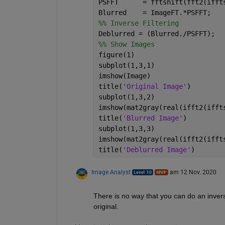
PSFFT      = fftshift(fft2(ifft
Blurred    = ImageFT.*PSFFT;   
%% Inverse Filtering
Deblurred = (Blurred./PSFFT);  
%% Show Images
figure(1)
subplot(1,3,1)
imshow(Image)
title(
'Original Image'
)
subplot(1,3,2)
imshow(mat2gray(real(ifft2(ifft
title(
'Blurred Image'
)
subplot(1,3,3)
imshow(mat2gray(real(ifft2(ifft
title(
'Deblurred Image'
)
Image Analyst
am 12 Nov. 2020
There is no way that you can do an inverse
original.