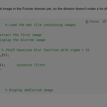
ed image in the Fourier domain yet, so the division doesn't make a lot of 
Theme
   
% Load the mat file containing images
xtract the first image 
isplay the blurred image
 
% 25x25 Gaussian blur function with sigma = 15
,2));      
));      
%inverse filter 
^
   
% Display deblurred image