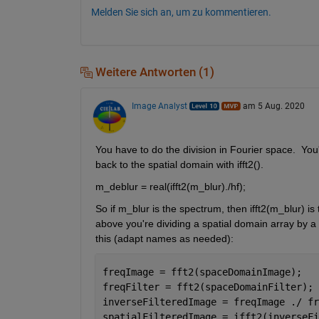
Melden Sie sich an, um zu kommentieren.
Weitere Antworten (1)
Image Analyst
am 5 Aug. 2020
You have to do the division in Fourier space.  You
back to the spatial domain with ifft2().
m_deblur = real(ifft2(m_blur)./hf);
So if m_blur is the spectrum, then ifft2(m_blur) is 
above you're dividing a spatial domain array by a
this (adapt names as needed):
freqImage = fft2(spaceDomainImage);
freqFilter = fft2(spaceDomainFilter);
inverseFilteredImage = freqImage ./ fr
spatialFilteredImage = ifft2(inverseFi