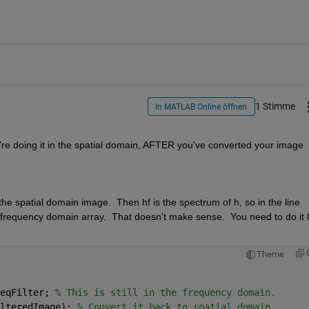
1 Stimme
In MATLAB Online öffnen
're doing it in the spatial domain, AFTER you've converted your image 
the spatial domain image.  Then hf is the spectrum of h, so in the line 
 frequency domain array.  That doesn't make sense.  You need to do it li
Theme
eqFilter; 
% This is still in the frequency domain.
lteredImage); 
% Convert it back to spatial domain.