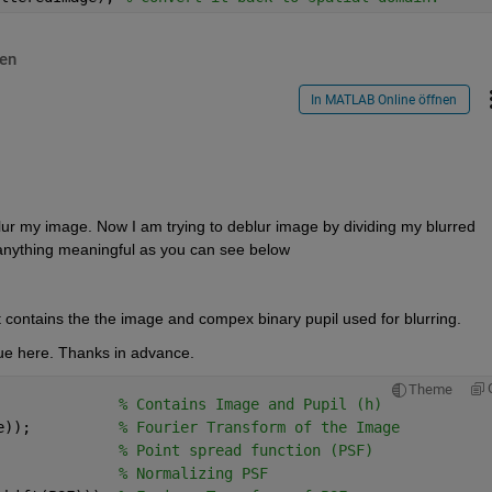
en
In MATLAB Online öffnen
lur my image. Now I am trying to deblur image by dividing my blurred 
 anything meaningful as you can see below
 contains the the image and compex binary pupil used for blurring.
ssue here. Thanks in advance.
Theme
% Contains Image and Pupil (h)
e));          
% Fourier Transform of the Image
              
% Point spread function (PSF)
              
% Normalizing PSF