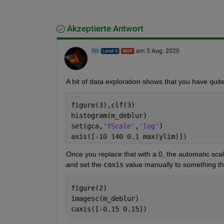
Akzeptierte Antwort
Rik
am 5 Aug. 2020
A bit of data exploration shows that you have quite
figure(3),clf(3)
histogram(m_deblur)
set(gca,
'YScale'
,
'log'
)
axis([-10 140 0.1 max(ylim)])
Once you replace that with a 0, the automatic scal
and set the 
caxis
 value manually to something tha
figure(2)
imagesc(m_deblur)                     
caxis([-0.15 0.15])