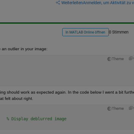
Weiterleiten
Anmelden, um Aktivität zu v
0 Stimmen
In MATLAB Online öffnen
 an outlier in your image:
Theme
ing should work as expected again. In the code below I went a bit furthe
t felt about right.
Theme
   
% Display deblurred image