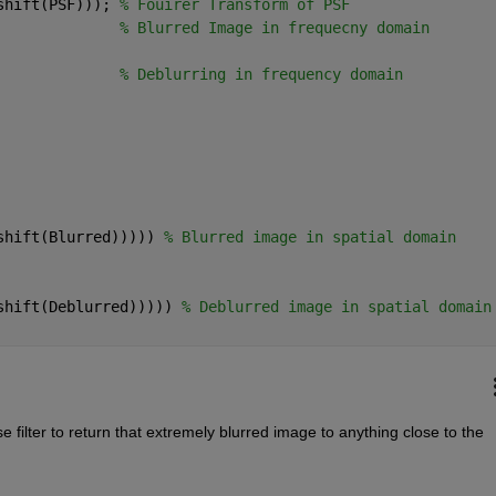
shift(PSF))); 
% Fouirer Transform of PSF
              
% Blurred Image in frequecny domain
              
% Deblurring in frequency domain
shift(Blurred))))) 
% Blurred image in spatial domain
shift(Deblurred))))) 
% Deblurred image in spatial domain
 filter to return that extremely blurred image to anything close to the 