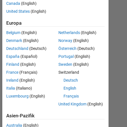
Canada
(English)
2020
2
United States
(English)
Antworten
Europa
Antwort
Belgium
(English)
Netherlands
(English)
akzeptiert
Denmark
(English)
Norway
(English)
Aktualisiert
Deutschland
(Deutsch)
Österreich
(Deutsch)
10 Jul.
España
(Español)
Portugal
(English)
2020
Finland
(English)
Sweden
(English)
22
France
(Français)
Switzerland
Ansichten
(30 Tage)
Ireland
(English)
Deutsch
Italia
(Italiano)
English
Luxembourg
(English)
Français
Ältere
United Kingdom
(English)
Kommentare
anzeigen
Asien-Pazifik
Australia
(English)