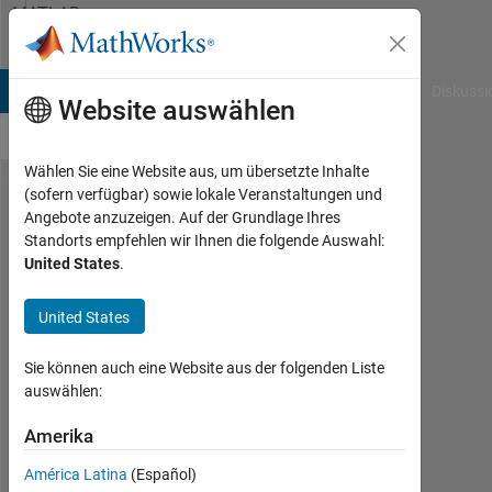
Weiter zum Inhalt
MATLAB
Answers
B Answers
File Exchange
Cody
AI Chat Playground
Diskussi
Website auswählen
Wählen Sie eine Website aus, um übersetzte Inhalte
(sofern verfügbar) sowie lokale Veranstaltungen und
Conversion
Angebote anzuzeigen. Auf der Grundlage Ihres
Standorts empfehlen wir Ihnen die folgende Auswahl:
to double
United States
.
from cell is
not
United States
possible.
Sie können auch eine Website aus der folgenden Liste
auswählen:
Fabian
Moreno
Amerika
8
América Latina
(Español)
Jul.