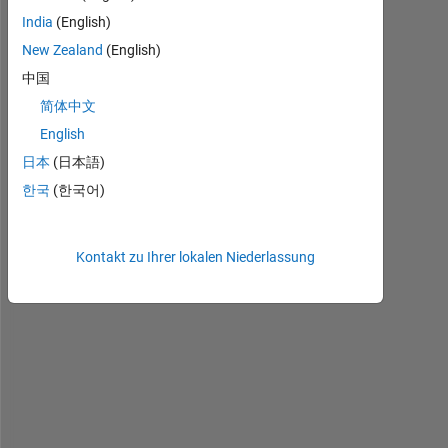
India
(English)
H
New Zealand
(English)
i 
中国
t
简体中文
h
e
English
r
日本
(日本語)
e
한국
(한국어)
, 
I 
a
m 
Kontakt zu Ihrer lokalen Niederlassung
n
e
w 
i
n 
M
A
T
L