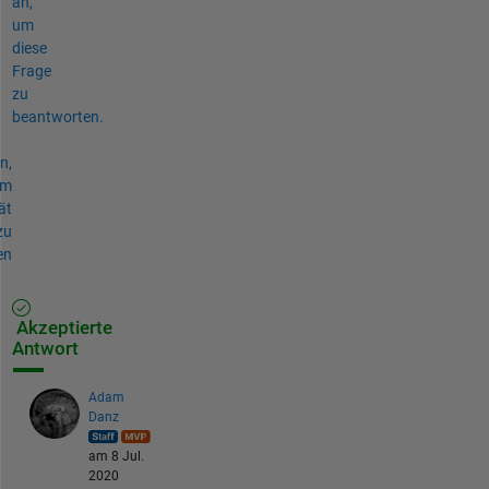
an,
um
diese
Frage
zu
beantworten.
n,
um
ät
zu
en
Akzeptierte
Antwort
Adam
Danz
am 8 Jul.
2020