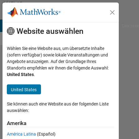
Weiter zum Inhalt
MATLAB
Answers
B Answers
File Exchange
Cody
AI Chat Playground
Diskussi
Website auswählen
Wählen Sie eine Website aus, um übersetzte Inhalte
(sofern verfügbar) sowie lokale Veranstaltungen und
Merge
Angebote anzuzeigen. Auf der Grundlage Ihres
Standorts empfehlen wir Ihnen die folgende Auswahl:
files
United States
.
with
the
United States
same
Sie können auch eine Website aus der folgenden Liste
prefix.
auswählen:
Amerika
Ivan
Mich
América Latina
(Español)
24