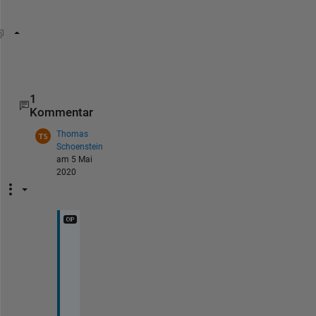
r
for 
i=1:50
for 
j=setdiff(1:50, i)
1
Kommentar
Thomas
Schoenstein
am 5 Mai
2020
T
h
a
n
k 