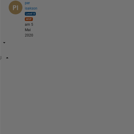
per
isakson
am 5
Mai
2020
for 
ii=1:50
for 
jj=1:50
if 
not(jj==ii)
            code
end
end
end
S
e
e 