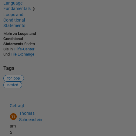
Language
Fundamentals
Loops and
Conditional
Statements
Mehr zu
Loops and
Conditional
Statements
finden
Sie in
Hilfe-Center
und
File Exchange
Tags
for loop
nested
Siehe auch
Gefragt:
Thomas
Schoenstein
am
5