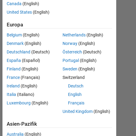
Other
Canada
(English)
United States
(English)
Thomas
Europa
Schoenstein
5
Belgium
(English)
Netherlands
(English)
Mai
Denmark
(English)
Norway
(English)
2020
Deutschland
(Deutsch)
Österreich
(Deutsch)
3
España
(Español)
Portugal
(English)
Antworten
Finland
(English)
Sweden
(English)
Antwort
France
(Français)
Switzerland
akzeptiert
Ireland
(English)
Deutsch
Italia
(Italiano)
English
Aktualisiert
5 Mai 2020
Luxembourg
(English)
Français
32
United Kingdom
(English)
Ansichten
(30 Tage)
Asien-Pazifik
Australia
(English)