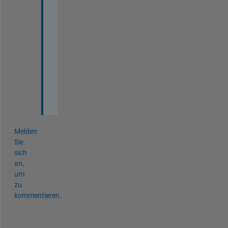
y
o
u 
a
s 
w
e
l
l
!
Melden
Sie
sich
an,
um
zu
kommentieren.