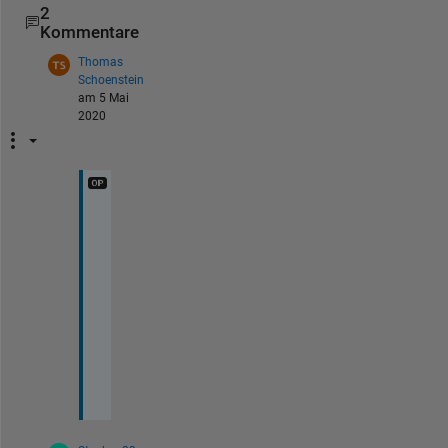
2
Kommentare
Thomas
Schoenstein
am 5 Mai
2020
T
h
a
n
k 
y
o
u
!