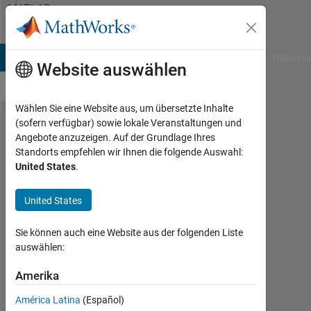
Weiter zum Inhalt
MATLAB
Answers
B Answers
File Exchange
Cody
AI Chat Playground
Diskussi
Website auswählen
Wählen Sie eine Website aus, um übersetzte Inhalte
(sofern verfügbar) sowie lokale Veranstaltungen und
How to
Angebote anzuzeigen. Auf der Grundlage Ihres
Standorts empfehlen wir Ihnen die folgende Auswahl:
Keep
United States
.
Nested
For
United States
Loop
Sie können auch eine Website aus der folgenden Liste
Indexes
auswählen:
From
Amerika
Equaling
Each
América Latina
(Español)