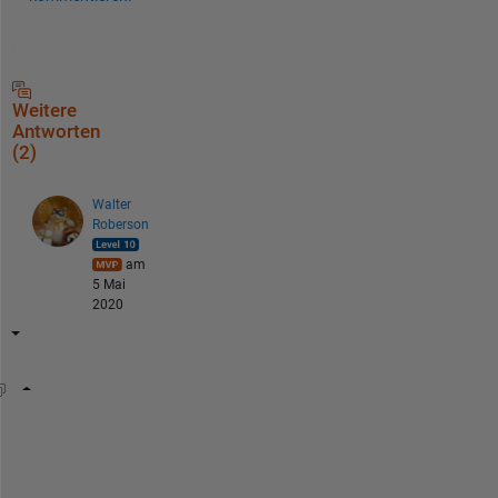
Weitere
Antworten
(2)
Walter
Roberson
am
5 Mai
2020
for 
i=1:50
for 
j=[1:i-1,i+1:50]
o