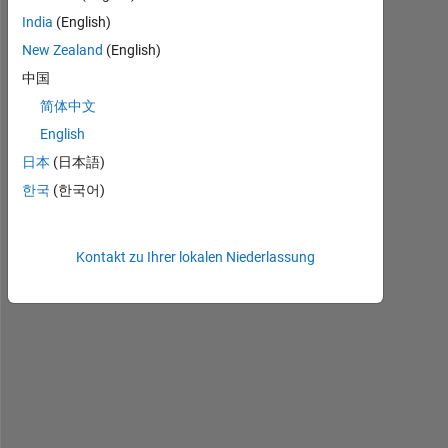
India
(English)
New Zealand
(English)
中国
简体中文
English
日本
(日本語)
I
f 
한국
(한국어)
I 
h
a
Kontakt zu Ihrer lokalen Niederlassung
v
e 
t
w
o 
n
e
s
t