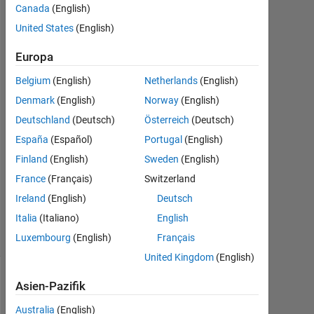
Kini
Canada
(English)
18
United States
(English)
Apr.
2020
Europa
2
Antworten
Belgium
(English)
Netherlands
(English)
Denmark
(English)
Norway
(English)
Antwort
Deutschland
(Deutsch)
Österreich
(Deutsch)
akzeptiert
España
(Español)
Portugal
(English)
Aktualisiert
Finland
(English)
Sweden
(English)
28 Mai
France
(Français)
Switzerland
2020
Ireland
(English)
Deutsch
26
Italia
(Italiano)
English
Ansichten
(30 Tage)
Luxembourg
(English)
Français
United Kingdom
(English)
Asien-Pazifik
Ältere
Kommentare
Australia
(English)