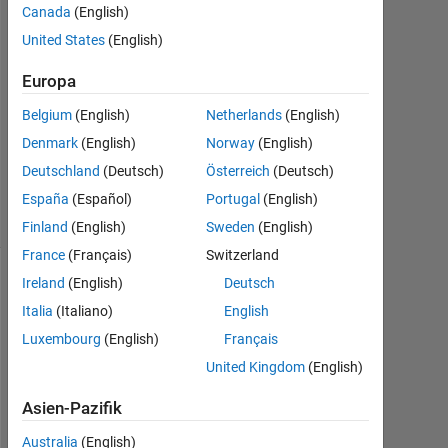
Canada
(English)
Mär.
United States
(English)
2020
0
Europa
Antworten
Belgium
(English)
Netherlands
(English)
Aktualisiert
Denmark
(English)
Norway
(English)
9 Mär. 2020
Deutschland
(Deutsch)
Österreich
(Deutsch)
18
Ansichten
España
(Español)
Portugal
(English)
(30 Tage)
Finland
(English)
Sweden
(English)
France
(Français)
Switzerland
Ireland
(English)
Deutsch
Italia
(Italiano)
English
Luxembourg
(English)
Français
United Kingdom
(English)
Asien-Pazifik
H
Australia
(English)