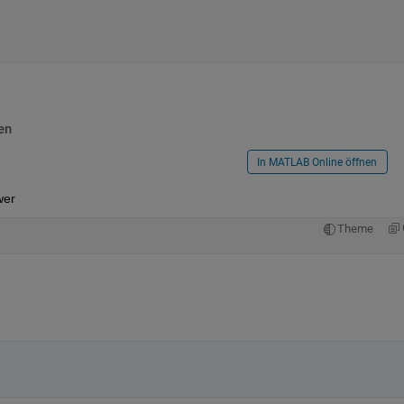
en
In MATLAB Online öffnen
wer 
Theme