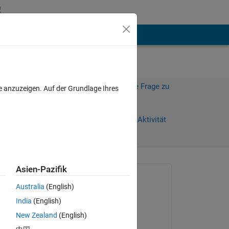
hen
Mehr
Melden Sie sich an, um diese Frage zu
e anzuzeigen. Auf der Grundlage Ihres
beantworten.
Tage)
Weiterleiten
Anmelden, um Aktivität
zu verfolgen
anzeigen
Asien-Pazifik
Gefragt:
Australia
(English)
Farshid Daryabor
India
(English)
am 18 Feb. 2020
, 
New Zealand
(English)
Kommentiert: