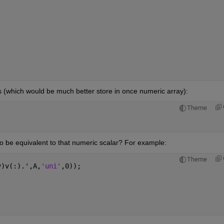
s (which would be much better store in once numeric array):
Theme
o be equivalent to that numeric scalar? For example:
Theme
v)v(:).',A,
'uni'
,0));