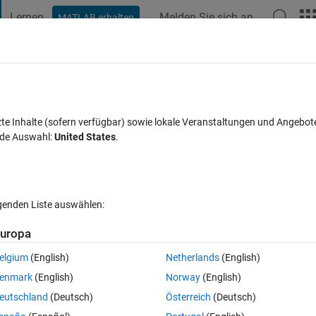
Lernen
Melden Sie sich an
MATLAB erhalten
t Playground
Diskussionen
Wettbewerbe
Blogs
Veröffentlic
FAQs zu MATLAB
Mehr
 cell arrays
zte Inhalte (sofern verfügbar) sowie lokale Veranstaltungen und Angebot
nde Auswahl:
United States
.
Antwort akzeptiert
Aktualisiert 18 Feb. 2020
35 Ansichten (30 
lgenden Liste auswählen:
Ältere Kommentare 
uropa
elgium
(English)
Netherlands
(English)
0 Stimmen
In MATLAB Online öffnen
enmark
(English)
Norway
(English)
o use the below command to find any variable from the A member of the B
eutschland
(Deutsch)
Österreich
(Deutsch)
gestion.