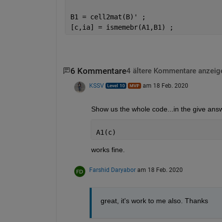
B1 = cell2mat(B)' ; 
[c,ia] = ismemebr(A1,B1) ;
6 Kommentare
4 ältere Kommentare anzeig
KSSV
am 18 Feb. 2020
Show us the whole code...in the give ans
A1(c)
works fine. 
Farshid Daryabor
am 18 Feb. 2020
great, it's work to me also. Thanks 