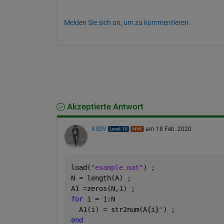
Melden Sie sich an, um zu kommentieren.
Akzeptierte Antwort
KSSV
am 18 Feb. 2020
load(
"example.mat"
) ;
N = length(A) ; 
A1 =zeros(N,1) ; 
for 
i = 1:N
  A1(i) = str2num(A{i}') ; 
end