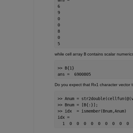
6
9
0
0
8
0
5
while cell array 
B
 contains scalar numeric
>> B{1}
ans =  6900805
Do you expect that Rx1 character vector t
>> Anum = str2double(cellfun(@(
>> Bnum = [B{:}];
>> idx  = ismember(Bnum,Anum)
idx =
  1  0  0  0  0  0  0  0  0  0