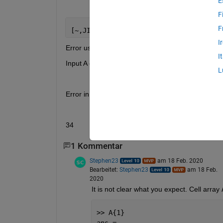
E
F
F
[~,JINDX] = cellfun(@(x)(ismember(B,x)
I
Error using cell/ismember (line 34)
I
Input A of class cell and input B of class char must 
L
Error in @(x)(ismember(B,x))
34          error(message('MATLAB:ISMEMBER:Input
1 Kommentar
Stephen23
am 18 Feb. 2020
Bearbeitet:
Stephen23
am 18 Feb.
2020
It is not clear what you expect. Cell array 
>> A{1}
ans =