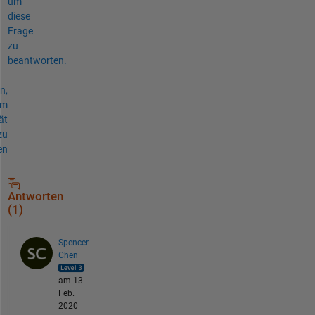
um
diese
Frage
zu
beantworten.
n,
um
ät
zu
en
Antworten
(1)
Spencer
Chen
am 13
Feb.
2020