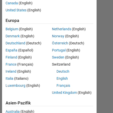
Any
Canada
(English)
suggestions
United States
(English)
to get my
Europa
output in an
Belgium
(English)
Netherlands
(English)
array?
Denmark
(English)
Norway
(English)
Deutschland
(Deutsch)
Österreich
(Deutsch)
Kenneth
España
(Español)
Portugal
(English)
Roszell
Finland
(English)
Sweden
(English)
13
Feb.
France
(Français)
Switzerland
2020
Ireland
(English)
Deutsch
1
Italia
(Italiano)
English
Antwort
Luxembourg
(English)
Français
Aktualisiert
United Kingdom
(English)
14 Feb.
2020
Asien-Pazifik
4
Australia
(English)