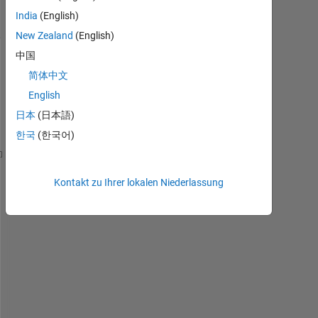
Ansichten
India
(English)
(30 Tage)
New Zealand
(English)
中国
简体中文
English
日本
(日本語)
한국
(한국어)
alpha = 30;
theta_1 = 0:360;
Kontakt zu Ihrer lokalen Niederlassung
omega_1 = 360;
theta_2 = atan(tan(theta_1)/cos(alpha))
omega_2 = sec(theta_1).*sec(theta_1).*omega_1/((sec
I
f 
I 