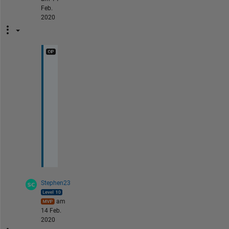
Feb.
2020
T
h
a
n
k
s
!
Stephen23
am
14 Feb.
2020