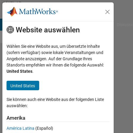
Weiter zum Inhalt
MATLAB
Answers
B Answers
File Exchange
Cody
AI Chat Playground
Diskussi
Website auswählen
Wählen Sie eine Website aus, um übersetzte Inhalte
(sofern verfügbar) sowie lokale Veranstaltungen und
Taking in 2
Angebote anzuzeigen. Auf der Grundlage Ihres
Standorts empfehlen wir Ihnen die folgende Auswahl:
array
United States
.
variables,
my output
United States
variable is a
Sie können auch eine Website aus der folgenden Liste
single
auswählen:
number
Amerika
rather than
an array.
América Latina
(Español)